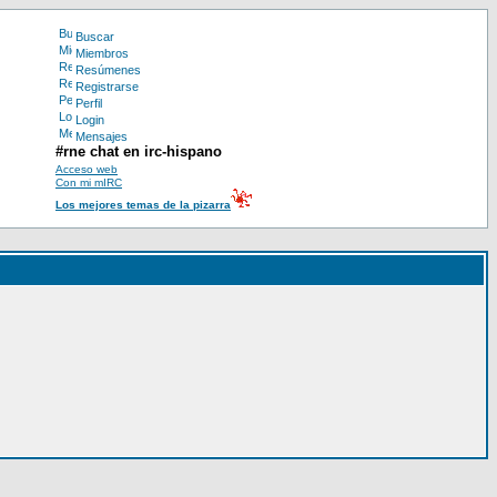
Buscar
Miembros
Resúmenes
Registrarse
Perfil
Login
Mensajes
#rne chat en irc-hispano
Acceso web
Con mi mIRC
Los mejores temas de la pizarra