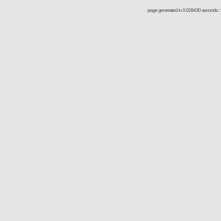
page generated in 0.028430 seconds : 