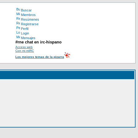
Buscar
Miembros
Resúmenes
Registrarse
Perfil
Login
Mensajes
#rne chat en irc-hispano
Acceso web
Con mi mIRC
Los mejores temas de la pizarra