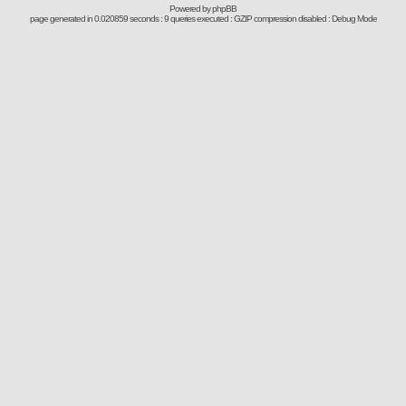
Powered by
phpBB
page generated in 0.020859 seconds : 9 queries executed : GZIP compression disabled : Debug Mode