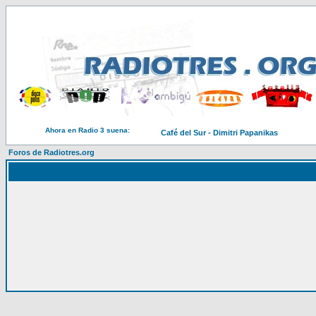
Ahora en Radio 3 suena:
Café del Sur - Dimitri Papanikas
Foros de Radiotres.org