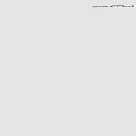
page generated in 0.030238 seconds : 