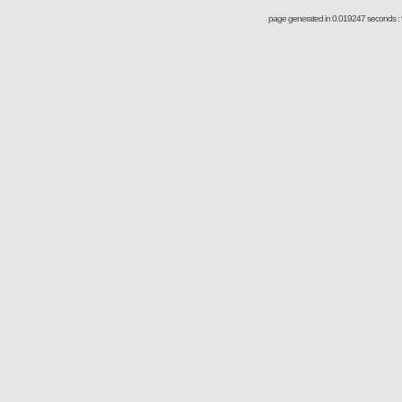
page generated in 0.019247 seconds : 