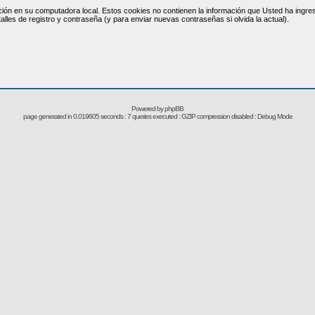
ción en su computadora local. Estos cookies no contienen la información que Usted ha ingresa
alles de registro y contraseña (y para enviar nuevas contraseñas si olvida la actual).
Powered by
phpBB
page generated in 0.019605 seconds : 7 queries executed : GZIP compression disabled : Debug Mode