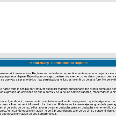
Radiotres.org - Condiciones de Registro
ara escribir en este foro. Registrarse no da derecho practicamente a nada, no ayuda a esca
 la pregunta antispam. Bajo ningun concepto cederemos a terceros los datos que nos des, sa
, se que vas a ser uno de los más participativos e ilustres miembros de este foro. No se lo 
harán todo lo posible por remover cualquier material cuestionable tan pronto como sea posib
os expresan las opiniones de sus autores y no la de los administradores, moderadores o el
no, vulgar, de odio, amenazante, orientado sexualmente, o ningun otro que de alguna forma vi
cceso a Internet será informado. La dirección IP de todos los mensajes es guardada para 
en el derecho de borrar, editar, mover o cerrar cualquier tema en cualquier momento si lo 
atos. Aun cuando esta información no será proporcionada a terceros sin su consentimiento
 a que esta información se vea comprometida.