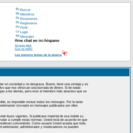
Buscar
Miembros
Resúmenes
Registrarse
Perfil
Login
Mensajes
#rne chat en irc-hispano
Acceso web
Con mi mIRC
Los mejores temas de la pizarra
lar en sociedad y no desgrava. Bueno, tiene una ventaja y es
lvo que nos ofrezcan una burrada de dinero. Si de todas
digas a los demás, pero eres el miembro más atractivo que se
le, es imposible revisar todos los mensajes. Por lo tanto
 webmaster (excepto en mensajes publicados por ellos
ole leyes vigentes. Si publicase material de esa índole su
ayudar a cumplir estas normas. Usted está de acuerdo en que
consideran conveniente. Como usuario Usted acepta que toda
, el webmaster, administrador y moderadores no pueden