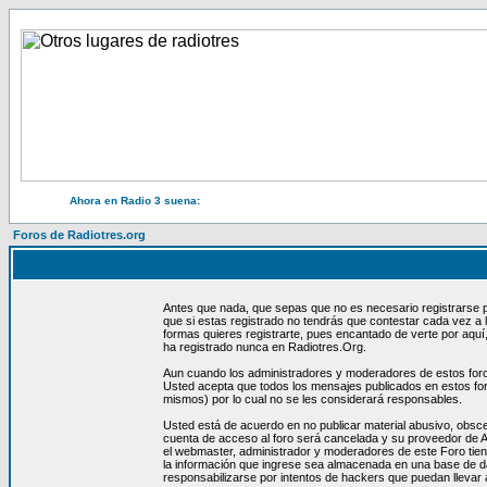
Ahora en Radio 3 suena:
Foros de Radiotres.org
Antes que nada, que sepas que no es necesario registrarse p
que si estas registrado no tendrás que contestar cada vez a
formas quieres registrarte, pues encantado de verte por aquí
ha registrado nunca en Radiotres.Org.
Aun cuando los administradores y moderadores de estos foros 
Usted acepta que todos los mensajes publicados en estos for
mismos) por lo cual no se les considerará responsables.
Usted está de acuerdo en no publicar material abusivo, obsce
cuenta de acceso al foro será cancelada y su proveedor de A
el webmaster, administrador y moderadores de este Foro tien
la información que ingrese sea almacenada en una base de d
responsabilizarse por intentos de hackers que puedan llevar