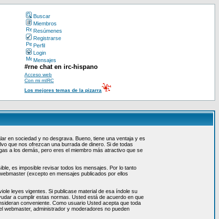
Buscar
Miembros
Resúmenes
Registrarse
Perfil
Login
Mensajes
#rne chat en irc-hispano
Acceso web
Con mi mIRC
Los mejores temas de la pizarra
lar en sociedad y no desgrava. Bueno, tiene una ventaja y es
lvo que nos ofrezcan una burrada de dinero. Si de todas
digas a los demás, pero eres el miembro más atractivo que se
le, es imposible revisar todos los mensajes. Por lo tanto
 webmaster (excepto en mensajes publicados por ellos
ole leyes vigentes. Si publicase material de esa índole su
ayudar a cumplir estas normas. Usted está de acuerdo en que
consideran conveniente. Como usuario Usted acepta que toda
, el webmaster, administrador y moderadores no pueden