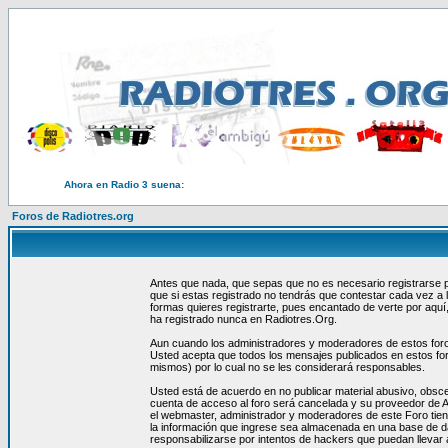
Ahora en Radio 3 suena:
Foros de Radiotres.org
Antes que nada, que sepas que no es necesario registrarse p
que si estas registrado no tendrás que contestar cada vez a
formas quieres registrarte, pues encantado de verte por aquí
ha registrado nunca en Radiotres.Org.
Aun cuando los administradores y moderadores de estos foros 
Usted acepta que todos los mensajes publicados en estos for
mismos) por lo cual no se les considerará responsables.
Usted está de acuerdo en no publicar material abusivo, obsce
cuenta de acceso al foro será cancelada y su proveedor de A
el webmaster, administrador y moderadores de este Foro tien
la información que ingrese sea almacenada en una base de d
responsabilizarse por intentos de hackers que puedan llevar