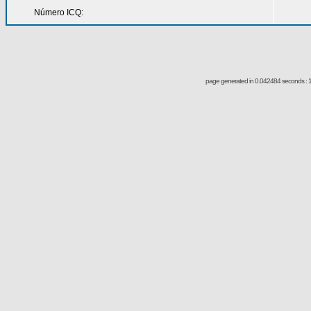
Número ICQ:
page generated in 0.042484 seconds : 1