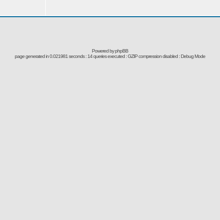
Powered by
phpBB
page generated in 0.021981 seconds : 14 queries executed : GZIP compression disabled : Debug Mode