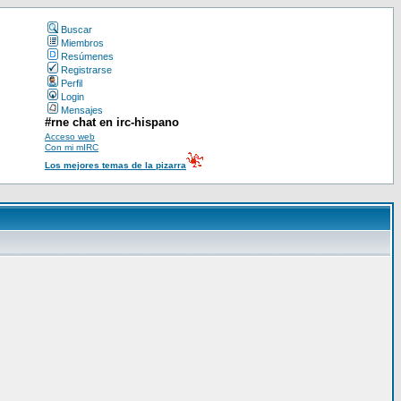
Buscar
Miembros
Resúmenes
Registrarse
Perfil
Login
Mensajes
#rne chat en irc-hispano
Acceso web
Con mi mIRC
Los mejores temas de la pizarra