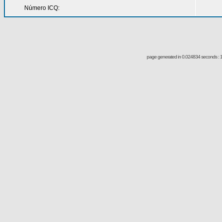
Número ICQ:
page generated in 0.024834 seconds : 1