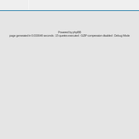
Powered by
phpBB
page generated in 0.033046 seconds : 15 queries executed : GZIP compression disabled : Debug Mode