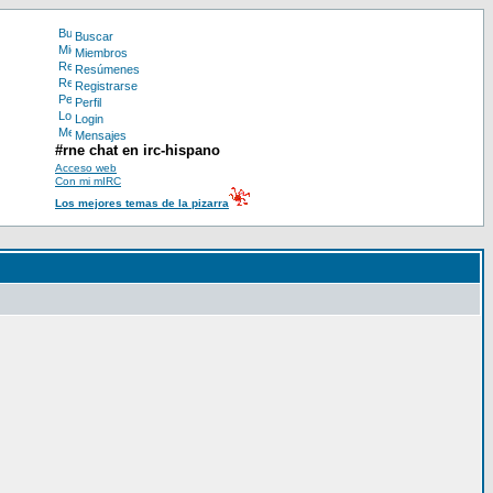
Buscar
Miembros
Resúmenes
Registrarse
Perfil
Login
Mensajes
#rne chat en irc-hispano
Acceso web
Con mi mIRC
Los mejores temas de la pizarra