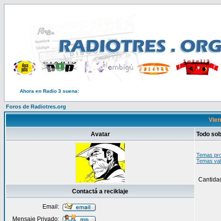
Ahora en Radio 3 suena:
Foros de Radiotres.org
Vien
Avatar
Todo sob
Temas pro
Temas val
Cantida
Contactá a reciklaje
Email:
Mensaje Privado: