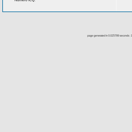
Número ICQ:
page generated in 0.025789 seconds : 1