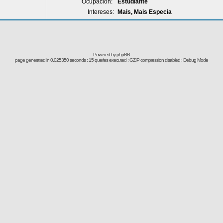
Ocupación:
Estudiante
Intereses:
Mais, Mais Especia
Powered by
phpBB
page generated in 0.025350 seconds : 15 queries executed : GZIP compression disabled : Debug Mode