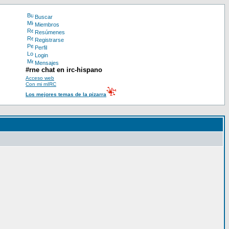
Buscar
Miembros
Resúmenes
Registrarse
Perfil
Login
Mensajes
#rne chat en irc-hispano
Acceso web
Con mi mIRC
Los mejores temas de la pizarra