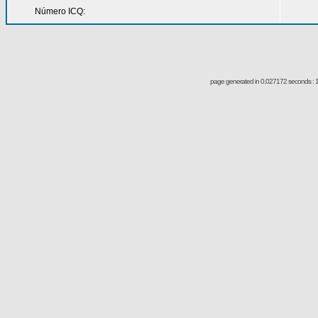
Número ICQ:
page generated in 0.027172 seconds : 1