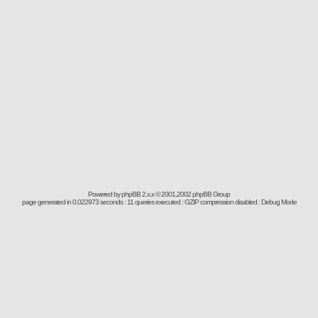
Powered by
phpBB
2.x.x © 2001,2002 phpBB Group
page generated in 0.022973 seconds : 11 queries executed : GZIP compression disabled : Debug Mode