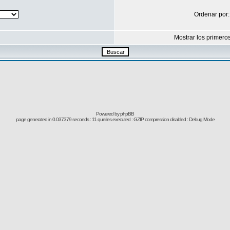
Ordenar por
Mostrar los primero
Powered by
phpBB
page generated in 0.037379 seconds : 11 queries executed : GZIP compression disabled : Debug Mode