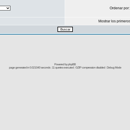
Ordenar por
Mostrar los primero
Powered by
phpBB
page generated in 0.021040 seconds : 11 queries executed : GZIP compression disabled : Debug Mode