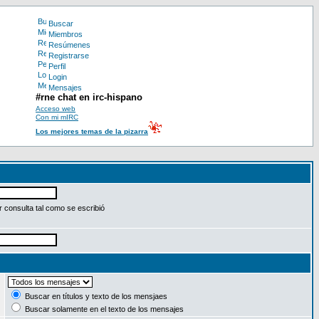
Buscar
Miembros
Resúmenes
Registrarse
Perfil
Login
Mensajes
#rne chat en irc-hispano
Acceso web
Con mi mIRC
Los mejores temas de la pizarra
 consulta tal como se escribió
:
Buscar en títulos y texto de los mensjaes
Buscar solamente en el texto de los mensajes