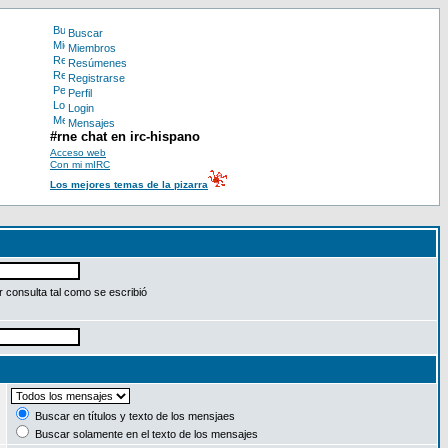
Buscar
Miembros
Resúmenes
Registrarse
Perfil
Login
Mensajes
#rne chat en irc-hispano
Acceso web
Con mi mIRC
Los mejores temas de la pizarra
 consulta tal como se escribió
:
Buscar en títulos y texto de los mensjaes
Buscar solamente en el texto de los mensajes