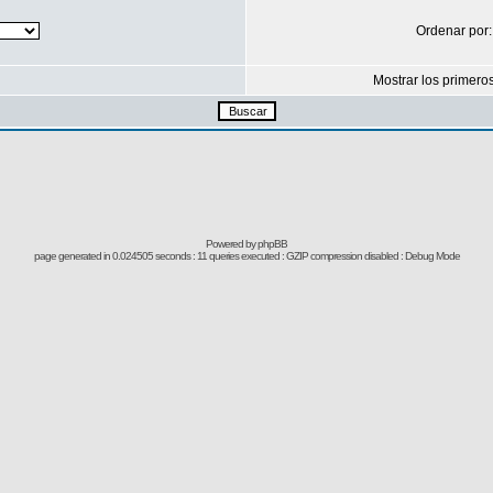
Ordenar por
Mostrar los primero
Powered by
phpBB
page generated in 0.024505 seconds : 11 queries executed : GZIP compression disabled : Debug Mode