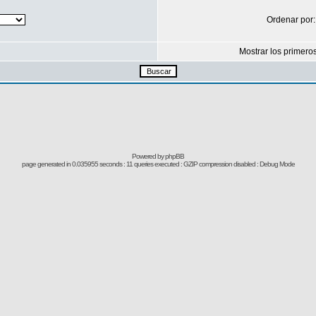
Ordenar por
Mostrar los primero
Powered by
phpBB
page generated in 0.035955 seconds : 11 queries executed : GZIP compression disabled : Debug Mode