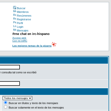
Buscar
Miembros
Resúmenes
Registrarse
Perfil
Login
Mensajes
#rne chat en irc-hispano
Acceso web
Con mi mIRC
Los mejores temas de la pizarra
 consulta tal como se escribió
:
Buscar en títulos y texto de los mensjaes
Buscar solamente en el texto de los mensajes