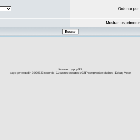
Ordenar por
Mostrar los primero
Powered by
phpBB
page generated in 0.026633 seconds : 11 queries executed : GZIP compression disabled : Debug Mode