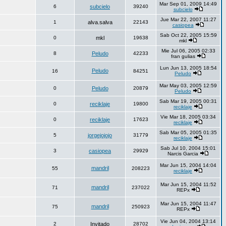
Mar Sep 01, 2009 14:49
6
subcielo
39240
subcielo
Jue Mar 22, 2007 11:27
1
alva.salva
22143
casiopea
Sab Oct 22, 2005 15:59
0
mkl
19638
mkl
Mie Jul 06, 2005 02:33
8
Peludo
42233
fran gulias
Lun Jun 13, 2005 18:54
Peludo
16
84251
Peludo
Mar May 03, 2005 12:59
0
Peludo
20879
Peludo
Sab Mar 19, 2005 00:31
0
reciklaje
19800
reciklaje
Vie Mar 18, 2005 03:34
0
reciklaje
17623
reciklaje
Sab Mar 05, 2005 01:35
5
jorgejojojo
31779
reciklaje
Sab Jul 10, 2004 15:01
3
casiopea
29929
Narcis Garcia
Mar Jun 15, 2004 14:04
mandril
55
208223
reciklaje
Mar Jun 15, 2004 11:52
mandril
71
237022
REPx
Mar Jun 15, 2004 11:47
mandril
75
250923
REPx
Vie Jun 04, 2004 13:14
2
Invitado
28702