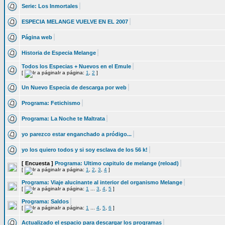
Serie: Los Inmortales
ESPECIA MELANGE VUELVE EN EL 2007
Página web
Historia de Especia Melange
Todos los Especias + Nuevos en el Emule
[
Ir a página:
1
,
2
]
Un Nuevo Especia de descarga por web
Programa: Fetichismo
Programa: La Noche te Maltrata
yo parezco estar enganchado a pródigo...
yo los quiero todos y si soy esclava de los 56 k!
[ Encuesta ]
Programa: Ultimo capitulo de melange (reload)
[
Ir a página:
1
,
2
,
3
,
4
]
Programa: Viaje alucinante al interior del organismo Melange
[
Ir a página:
1
...
3
,
4
,
5
]
Programa: Saldos
[
Ir a página:
1
...
4
,
5
,
6
]
Actualizado el espacio para descargar los programas