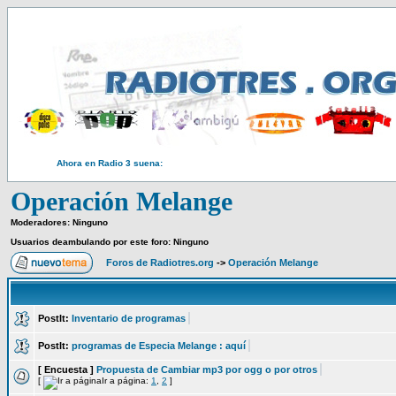
Ahora en Radio 3 suena:
Operación Melange
Moderadores: Ninguno
Usuarios deambulando por este foro: Ninguno
Foros de Radiotres.org
->
Operación Melange
PostIt:
Inventario de programas
PostIt:
programas de Especia Melange : aquí
[ Encuesta ]
Propuesta de Cambiar mp3 por ogg o por otros
[
Ir a página:
1
,
2
]