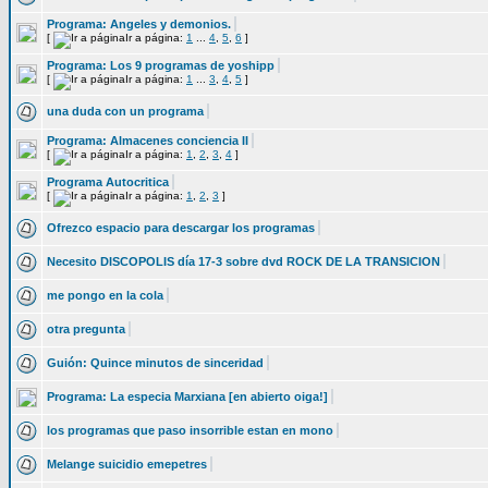
Programa: Angeles y demonios.
[
Ir a página:
1
...
4
,
5
,
6
]
Programa: Los 9 programas de yoshipp
[
Ir a página:
1
...
3
,
4
,
5
]
una duda con un programa
Programa: Almacenes conciencia II
[
Ir a página:
1
,
2
,
3
,
4
]
Programa Autocritica
[
Ir a página:
1
,
2
,
3
]
Ofrezco espacio para descargar los programas
Necesito DISCOPOLIS día 17-3 sobre dvd ROCK DE LA TRANSICION
me pongo en la cola
otra pregunta
Guión: Quince minutos de sinceridad
Programa: La especia Marxiana [en abierto oiga!]
los programas que paso insorrible estan en mono
Melange suicidio emepetres