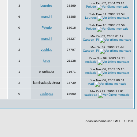
Lun Feb 02, 2004 23:14
Lourdes
3
28469
Peludo
Sab Ene 31, 2004 23:54
mandril
6
33485
Lourdes
Sab Ene 10, 2004 02:56
Peludo
0
18016
Peludo
Mie Dic 03, 2003 01:12
mandril
1
26227
Cartoon_Pi
Mar Dic 02, 2003 23:44
yoshipp
2
27707
Cartoon_Pi
Dom Nov 09, 2003 02:31
jorge
1
21138
reciklaje
Jue Nov 06, 2003 15:15
el soñador
1
21671
reciklaje
Jue Nov 06, 2003 00:51
la mirada pizpireta
2
23739
vlad
Mie Oct 29, 2003 21:01
casiopea
0
18960
casiopea
Todas las horas son GMT + 1 Hora