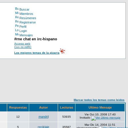
Buscar
Miembros
Resúmenes
Registrarse
Perfil
Login
Mensajes
#rne chat en irc-hispano
Acceso web
Con mi mIRC
Los mejores temas de la pizarra
Marcar todos los temas como leidos
Respuestas
Autor
Lecturas
Ultimo Mensaje
Vie Oct 10, 2008 17:40
mandril
12
53935
Invitado
Mar Dic 14, 2004 11:51
reciklaje
5
35587
eloctavoenanito