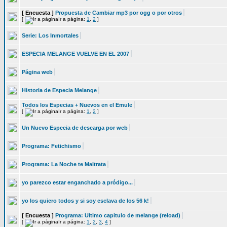
[ Encuesta ]
Propuesta de Cambiar mp3 por ogg o por otros
[
Ir a página:
1
,
2
]
Serie: Los Inmortales
ESPECIA MELANGE VUELVE EN EL 2007
Página web
Historia de Especia Melange
Todos los Especias + Nuevos en el Emule
[
Ir a página:
1
,
2
]
Un Nuevo Especia de descarga por web
Programa: Fetichismo
Programa: La Noche te Maltrata
yo parezco estar enganchado a pródigo...
yo los quiero todos y si soy esclava de los 56 k!
[ Encuesta ]
Programa: Ultimo capitulo de melange (reload)
[
Ir a página:
1
,
2
,
3
,
4
]