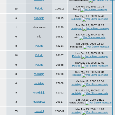
Jue Feb 10, 2011 12:32
Peludo
25
196516
Ferdy
Mar Sep 01, 2009 14:49
subcielo
6
39215
subcielo
Jue Mar 22, 2007 11:27
alva.salva
1
22120
casiopea
Sab Oct 22, 2005 15:59
mkl
0
19623
mkl
Mie Jul 06, 2005 02:33
Peludo
8
42214
fran gulias
Lun Jun 13, 2005 18:54
Peludo
16
84167
Peludo
Mar May 03, 2005 12:59
Peludo
0
20868
Peludo
Sab Mar 19, 2005 00:31
reciklaje
0
19790
reciklaje
Vie Mar 18, 2005 03:34
reciklaje
0
17608
reciklaje
Sab Mar 05, 2005 01:35
jorgejojojo
5
31762
reciklaje
Sab Jul 10, 2004 15:01
casiopea
3
29917
Narcis Garcia
Mar Jun 15, 2004 14:04
mandril
55
208042
reciklaje