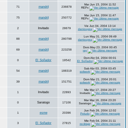
Mar Jun 15, 2004 11:52
mandril
71
236878
REPx
Mar Jun 15, 2004 11:47
mandril
75
250772
REPx
Vie Jun 04, 2004 13:14
Invitado
2
28679
daniouyea
Lun May 31, 2004 09:49
mandril
88
280798
daniouyea
Dom May 23, 2004 00:45
mandril
69
223258
ray
Dom Abr 04, 2004 00:01
El_Soñador
0
19542
El_Soñador
Sab Abr 03, 2004 03:45
mandril
54
188319
soilwork
Dom Mar 21, 2004 20:01
mandril
39
151751
soilwork
Mie Mar 17, 2004 20:27
Invitado
1
22893
Invitado
Mar Mar 16, 2004 23:20
Saratogo
0
17106
Saratogo
Jue Feb 26, 2004 12:02
esme
1
20396
Peludo
Mie Feb 04, 2004 21:11
El_Soñador
3
27815
reciklaje