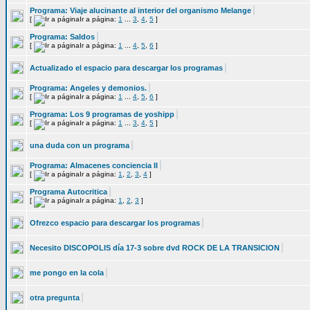
Programa: Viaje alucinante al interior del organismo Melange
[
Ir a página:
1
...
3
,
4
,
5
]
Programa: Saldos
[
Ir a página:
1
...
4
,
5
,
6
]
Actualizado el espacio para descargar los programas
Programa: Angeles y demonios.
[
Ir a página:
1
...
4
,
5
,
6
]
Programa: Los 9 programas de yoshipp
[
Ir a página:
1
...
3
,
4
,
5
]
una duda con un programa
Programa: Almacenes conciencia II
[
Ir a página:
1
,
2
,
3
,
4
]
Programa Autocritica
[
Ir a página:
1
,
2
,
3
]
Ofrezco espacio para descargar los programas
Necesito DISCOPOLIS día 17-3 sobre dvd ROCK DE LA TRANSICION
me pongo en la cola
otra pregunta