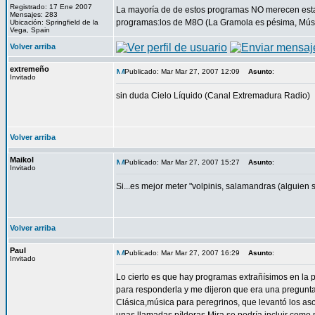
Registrado: 17 Ene 2007
La mayoría de de estos programas NO merecen estar
Mensajes: 283
programas:los de M8O (La Gramola es pésima, Música
Ubicación: Springfield de la
Vega, Spain
Volver arriba
extremeño
Publicado: Mar Mar 27, 2007 12:09
Asunto
:
Invitado
sin duda Cielo Líquido (Canal Extremadura Radio)
Volver arriba
Maikol
Publicado: Mar Mar 27, 2007 15:27
Asunto
:
Invitado
Si...es mejor meter "volpinis, salamandras (alguien 
Volver arriba
Paul
Publicado: Mar Mar 27, 2007 16:29
Asunto
:
Invitado
Lo cierto es que hay programas extrañísimos en la 
para responderla y me dijeron que era una pregunt
Clásica,música para peregrinos, que levantó los as