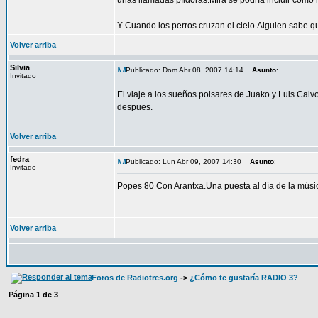
unas llamadas píldoras.Mira se podría incluir como
Y Cuando los perros cruzan el cielo.Alguien sabe q
Volver arriba
Silvia
Publicado: Dom Abr 08, 2007 14:14
Asunto
:
Invitado
El viaje a los sueños polsares de Juako y Luis Calv
despues.
Volver arriba
fedra
Publicado: Lun Abr 09, 2007 14:30
Asunto
:
Invitado
Popes 80 Con Arantxa.Una puesta al día de la músi
Volver arriba
Foros de Radiotres.org
->
¿Cómo te gustaría RADIO 3?
Página
1
de
3