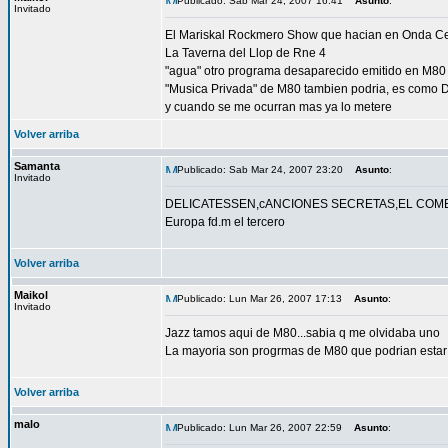
Publicado: Sab Mar 24, 2007 16:41
Asunto
:
Invitado
El Mariskal Rockmero Show que hacian en Onda Ce
La Taverna del Llop de Rne 4
"agua" otro programa desaparecido emitido en M80
"Musica Privada" de M80 tambien podria, es como Di
y cuando se me ocurran mas ya lo metere
Volver arriba
Samanta
Publicado: Sab Mar 24, 2007 23:20
Asunto
:
Invitado
DELICATESSEN,cANCIONES SECRETAS,EL COMEDIS
Europa fd.m el tercero
Volver arriba
Maikol
Publicado: Lun Mar 26, 2007 17:13
Asunto
:
Invitado
Jazz tamos aqui de M80...sabia q me olvidaba uno
La mayoria son progrmas de M80 que podrian estar
Volver arriba
malo
Publicado: Lun Mar 26, 2007 22:59
Asunto
: