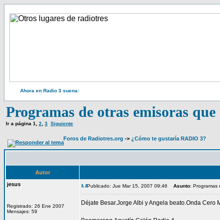
Ahora en Radio 3 suena:
Programas de otras emisoras que 
Ir a página
1
,
2
,
3
Siguiente
Foros de Radiotres.org
->
¿Cómo te gustaría RADIO 3?
Autor
jesus
Publicado: Jue Mar 15, 2007 09:46
Asunto
: Programas 
Déjate Besar.Jorge Albi y Angela beato.Onda Cero 
Registrado: 26 Ene 2007
Mensajes: 59