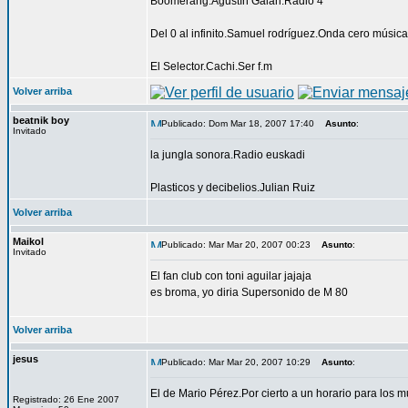
Boomerang.Agustín Galán.Radio 4
Del 0 al infinito.Samuel rodríguez.Onda cero música
El Selector.Cachi.Ser f.m
Volver arriba
beatnik boy
Publicado: Dom Mar 18, 2007 17:40
Asunto
:
Invitado
la jungla sonora.Radio euskadi
Plasticos y decibelios.Julian Ruiz
Volver arriba
Maikol
Publicado: Mar Mar 20, 2007 00:23
Asunto
:
Invitado
El fan club con toni aguilar jajaja
es broma, yo diria Supersonido de M 80
Volver arriba
jesus
Publicado: Mar Mar 20, 2007 10:29
Asunto
:
El de Mario Pérez.Por cierto a un horario para los 
Registrado: 26 Ene 2007