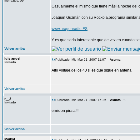
Mensajes: 59
Casualmente el mismo que tiene más la noche del do
Joaquin Guzmán con su Rockola,programa simi
www.aragonradio.ES
Y es que sería interesante que,de vez en cuando se 
Volver arriba
luis angel
Publicado: Mie Mar 21, 2007 11:07
Asunto
:
Invitado
Alto voltaje,de los 40 si es que sigue en antena
Volver arriba
r__3
Publicado: Mie Mar 21, 2007 15:26
Asunto
: .::.
Invitado
emision pirata!!!
Volver arriba
Maikol