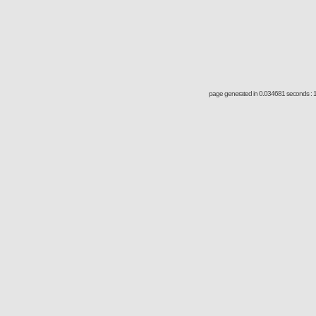
page generated in 0.034681 seconds : 1