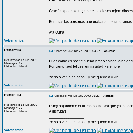
Esto xa esta que pase o proximo
Graciñas por este regalo de los dioses (ejem dioses
Benditas las personas que grabaron los programas 
Ata Outra
Volver arriba
Ramonfilia
Publicado: Jue Dic 25, 2003 03:27
Asunto
:
Registrado: 16 Dic 2003
Pues como es noche buena y todo es bonito he decid
Mensajes: 27
Por cierto, sed felices, en navidad y siempre
Ubicación: Madrid
_________________
Yo solo venia de paso... y me quede a vivir.
Volver arriba
Ramonfilia
Publicado: Vie Dic 26, 2003 01:21
Asunto
:
Registrado: 16 Dic 2003
Estoy bajandome el ultimo cacho, asi que ya lo podei
Mensajes: 27
A disfrutar!
Ubicación: Madrid
_________________
Yo solo venia de paso... y me quede a vivir.
Volver arriba