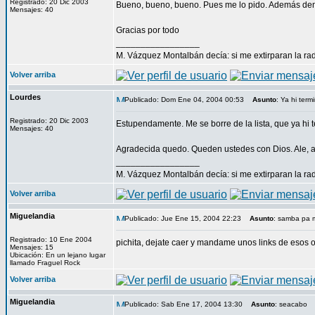
Registrado: 20 Dic 2003
Bueno, bueno, bueno. Pues me lo pido. Además dent
Mensajes: 40
Gracias por todo
_________________
M. Vázquez Montalbán decía: si me extirparan la rad
Volver arriba
Lourdes
Publicado: Dom Ene 04, 2004 00:53
Asunto
: Ya hi term
Registrado: 20 Dic 2003
Estupendamente. Me se borre de la lista, que ya hi
Mensajes: 40
Agradecida quedo. Queden ustedes con Dios. Ale, a
_________________
M. Vázquez Montalbán decía: si me extirparan la rad
Volver arriba
Miguelandia
Publicado: Jue Ene 15, 2004 22:23
Asunto
: samba pa 
Registrado: 10 Ene 2004
pichita, dejate caer y mandame unos links de esos 
Mensajes: 15
Ubicación: En un lejano lugar
llamado Fraguel Rock
Volver arriba
Miguelandia
Publicado: Sab Ene 17, 2004 13:30
Asunto
: seacabo