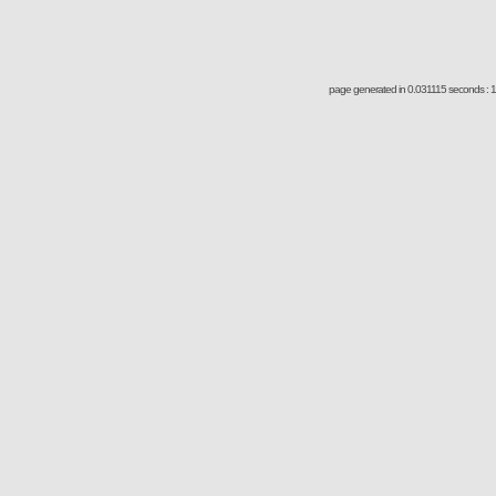
page generated in 0.031115 seconds : 