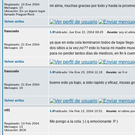
Registrado: 10 Ene 2004
mi alma, muchas gracias por todo y hasta la proxim
Mensajes: 15
Ubicación: En un lejano lugar
llamado Fraguel Rock
Volver arriba
frascuelo
Publicado: Jue Ene 22, 2004 08:45
Asunto
: soy el ultim
ya que en esta cola terminaron todos de bajar llego 
Registrado: 21 Ene 2004
dos sitios a la vez,no?? esto lo hacia mi madre mux
Mensajes: 16
para no perder tantos dias de medicos, en fin k cuen
Volver arriba
frascuelo
Publicado: Vie Ene 23, 2004 11:16
Asunto
: se fi ni
bueno esto ya bajo, a sido rapido y eficaz, muxas gr
Registrado: 21 Ene 2004
Mensajes: 16
Volver arriba
n01
Publicado: Vie Feb 13, 2004 10:51
Asunto
: el ultimo p
Me pongo a la cola :) ( q emocionante :P )
Registrado: 13 Feb 2004
Mensajes: 13
Ubicación: BCN