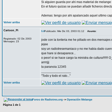
Si alguien guarda por ahi mas material de melange 
En el futuro quizas se puedan añadir ficheros direc
Ademas: tengo por ahi apalancado aquel ultimo cap
Volver arriba
Cartoon_Pi
Publicado: Mie Dic 03, 2003 01:12
Asunto
:
Registrado: 02 Dic 2003
jode con la tonteria me he pillado en dos mensajes del
Mensajes: 23
jejee
soy un radiotresemaniaco y no me habia dado cuent
que hare si desaparece...
o peor! si se hace cargo la ministra de cultura!!!!!!! 
arrrrjjj
la paranoia 12345
_________________
"Todo y todo el rato..."
Volver arriba
Foros de Radiotres.org
->
Operación Melange
Página
1
de
1