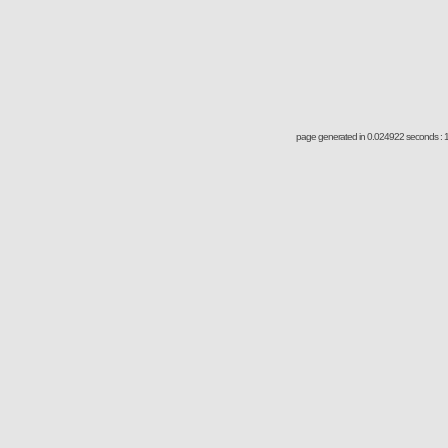
page generated in 0.024922 seconds : 1