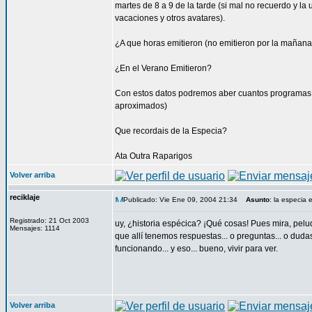
martes de 8 a 9 de la tarde (si mal no recuerdo y l
vacaciones y otros avatares).
¿A que horas emitieron (no emitieron por la mañana, 
¿En el Verano Emitieron?
Con estos datos podremos aber cuantos programas n
aproximados)
Que recordais de la Especia?
Ata Outra Raparigos
Volver arriba
reciklaje
Publicado: Vie Ene 09, 2004 21:34
Asunto
: la especia
Registrado: 21 Oct 2003
uy, ¿historia espécica? ¡Qué cosas! Pues mira, pelud
Mensajes: 1114
que allí tenemos respuestas... o preguntas... o dud
funcionando... y eso... bueno, vivir para ver.
Volver arriba