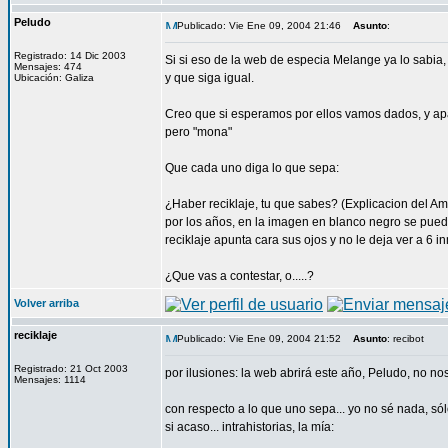
Peludo
Publicado: Vie Ene 09, 2004 21:46
Asunto
:
Registrado: 14 Dic 2003
Si si eso de la web de especia Melange ya lo sabia
Mensajes: 474
y que siga igual.
Ubicación: Galiza
Creo que si esperamos por ellos vamos dados, y apar
pero "mona"
Que cada uno diga lo que sepa:
¿Haber reciklaje, tu que sabes? (Explicacion del A
por los años, en la imagen en blanco negro se pued
reciklaje apunta cara sus ojos y no le deja ver a 6
¿Que vas a contestar, o.....?
Volver arriba
reciklaje
Publicado: Vie Ene 09, 2004 21:52
Asunto
: recibot
Registrado: 21 Oct 2003
por ilusiones: la web abrirá este año, Peludo, no nos
Mensajes: 1114
con respecto a lo que uno sepa... yo no sé nada, só
si acaso... intrahistorias, la mía: