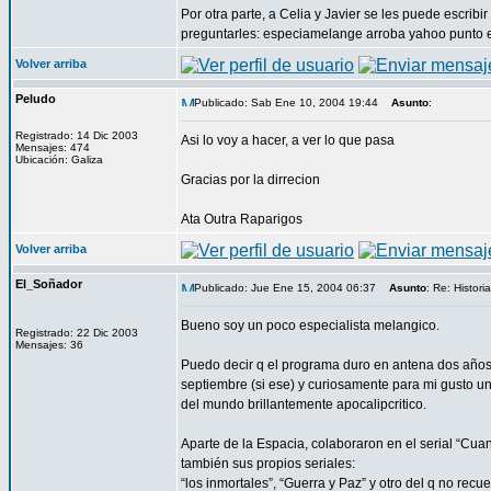
Por otra parte, a Celia y Javier se les puede escribi
preguntarles: especiamelange arroba yahoo punto 
Volver arriba
Peludo
Publicado: Sab Ene 10, 2004 19:44
Asunto
:
Registrado: 14 Dic 2003
Asi lo voy a hacer, a ver lo que pasa
Mensajes: 474
Ubicación: Galiza
Gracias por la dirrecion
Ata Outra Raparigos
Volver arriba
El_Soñador
Publicado: Jue Ene 15, 2004 06:37
Asunto
: Re: Histor
Bueno soy un poco especialista melangico.
Registrado: 22 Dic 2003
Mensajes: 36
Puedo decir q el programa duro en antena dos años,
septiembre (si ese) y curiosamente para mi gusto u
del mundo brillantemente apocalipcritico.
Aparte de la Espacia, colaboraron en el serial “Cuan
también sus propios seriales:
“los inmortales”, “Guerra y Paz” y otro del q no recue