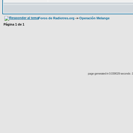
Foros de Radiotres.org
->
Operación Melange
Página
1
de
1
page generated in 0.039029 seconds : 1