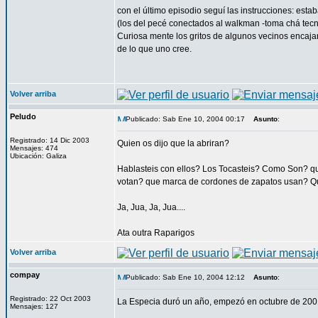
con el último episodio seguí las instrucciones: esta
(los del pecé conectados al walkman -toma chá tecno
Curiosa mente los gritos de algunos vecinos encaj
de lo que uno cree.
Volver arriba
Peludo
Publicado: Sab Ene 10, 2004 00:17
Asunto
:
Registrado: 14 Dic 2003
Quien os dijo que la abriran?
Mensajes: 474
Ubicación: Galiza
Hablasteis con ellos? Los Tocasteis? Como Son? 
votan? que marca de cordones de zapatos usan? Q
Ja, Jua, Ja, Jua....
Ata outra Raparigos
Volver arriba
compay
Publicado: Sab Ene 10, 2004 12:12
Asunto
:
Registrado: 22 Oct 2003
La Especia duró un año, empezó en octubre de 2001 
Mensajes: 127