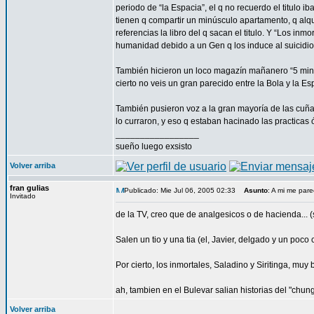
periodo de “la Espacia”, el q no recuerdo el titulo 
tienen q compartir un minúsculo apartamento, q alqu
referencias la libro del q sacan el titulo. Y “Los inm
humanidad debido a un Gen q los induce al suicidio,
También hicieron un loco magazín mañanero “5 minuti
cierto no veis un gran parecido entre la Bola y la E
También pusieron voz a la gran mayoría de las cuña
lo curraron, y eso q estaban hacinado las practicas
_________________
sueño luego exsisto
Volver arriba
fran gulias
Publicado: Mie Jul 06, 2005 02:33
Asunto
: A mi me par
Invitado
de la TV, creo que de analgesicos o de hacienda... (
Salen un tio y una tia (el, Javier, delgado y un poco c
Por cierto, los inmortales, Saladino y Siritinga, muy 
ah, tambien en el Bulevar salian historias del "chun
Volver arriba