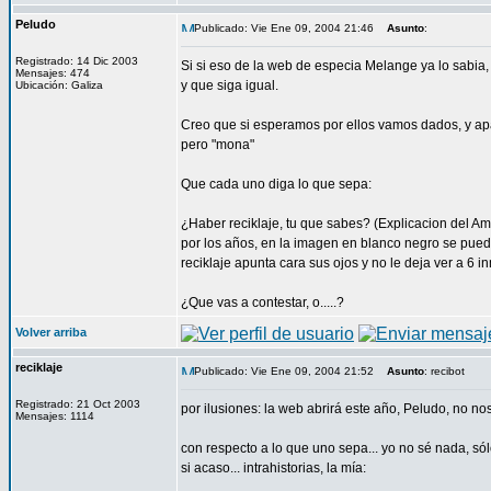
Peludo
Publicado: Vie Ene 09, 2004 21:46
Asunto
:
Registrado: 14 Dic 2003
Si si eso de la web de especia Melange ya lo sabia
Mensajes: 474
y que siga igual.
Ubicación: Galiza
Creo que si esperamos por ellos vamos dados, y apar
pero "mona"
Que cada uno diga lo que sepa:
¿Haber reciklaje, tu que sabes? (Explicacion del A
por los años, en la imagen en blanco negro se pued
reciklaje apunta cara sus ojos y no le deja ver a 6
¿Que vas a contestar, o.....?
Volver arriba
reciklaje
Publicado: Vie Ene 09, 2004 21:52
Asunto
: recibot
Registrado: 21 Oct 2003
por ilusiones: la web abrirá este año, Peludo, no nos
Mensajes: 1114
con respecto a lo que uno sepa... yo no sé nada, só
si acaso... intrahistorias, la mía: