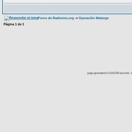
Foros de Radiotres.org
->
Operación Melange
Página
1
de
1
page generated in 0.041039 seconds : 1