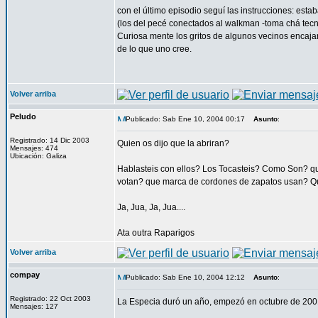
con el último episodio seguí las instrucciones: esta
(los del pecé conectados al walkman -toma chá tecno
Curiosa mente los gritos de algunos vecinos encaj
de lo que uno cree.
Volver arriba
Peludo
Publicado: Sab Ene 10, 2004 00:17
Asunto
:
Registrado: 14 Dic 2003
Quien os dijo que la abriran?
Mensajes: 474
Ubicación: Galiza
Hablasteis con ellos? Los Tocasteis? Como Son? 
votan? que marca de cordones de zapatos usan? Q
Ja, Jua, Ja, Jua....
Ata outra Raparigos
Volver arriba
compay
Publicado: Sab Ene 10, 2004 12:12
Asunto
:
Registrado: 22 Oct 2003
La Especia duró un año, empezó en octubre de 2001 
Mensajes: 127