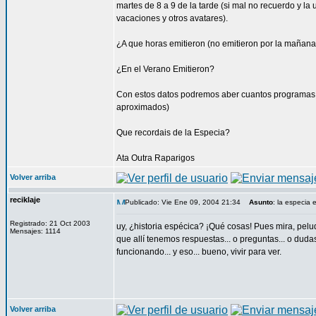
martes de 8 a 9 de la tarde (si mal no recuerdo y l
vacaciones y otros avatares).
¿A que horas emitieron (no emitieron por la mañana, 
¿En el Verano Emitieron?
Con estos datos podremos aber cuantos programas n
aproximados)
Que recordais de la Especia?
Ata Outra Raparigos
Volver arriba
reciklaje
Publicado: Vie Ene 09, 2004 21:34
Asunto
: la especia
Registrado: 21 Oct 2003
uy, ¿historia espécica? ¡Qué cosas! Pues mira, pelud
Mensajes: 1114
que allí tenemos respuestas... o preguntas... o dud
funcionando... y eso... bueno, vivir para ver.
Volver arriba