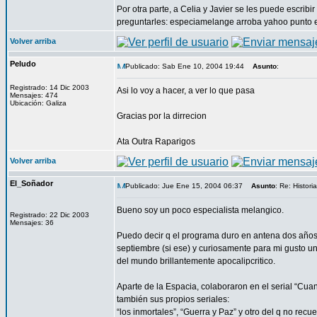
Por otra parte, a Celia y Javier se les puede escribi
preguntarles: especiamelange arroba yahoo punto 
Volver arriba
Peludo
Publicado: Sab Ene 10, 2004 19:44
Asunto
:
Registrado: 14 Dic 2003
Asi lo voy a hacer, a ver lo que pasa
Mensajes: 474
Ubicación: Galiza
Gracias por la dirrecion
Ata Outra Raparigos
Volver arriba
El_Soñador
Publicado: Jue Ene 15, 2004 06:37
Asunto
: Re: Histor
Bueno soy un poco especialista melangico.
Registrado: 22 Dic 2003
Mensajes: 36
Puedo decir q el programa duro en antena dos años,
septiembre (si ese) y curiosamente para mi gusto u
del mundo brillantemente apocalipcritico.
Aparte de la Espacia, colaboraron en el serial “Cuan
también sus propios seriales:
“los inmortales”, “Guerra y Paz” y otro del q no recue