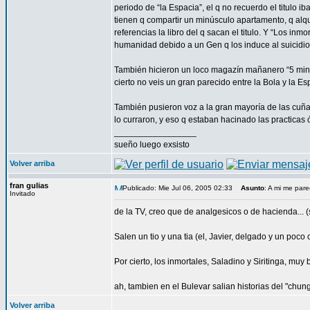
periodo de “la Espacia”, el q no recuerdo el titulo 
tienen q compartir un minúsculo apartamento, q alqu
referencias la libro del q sacan el titulo. Y “Los inm
humanidad debido a un Gen q los induce al suicidio,
También hicieron un loco magazín mañanero “5 minuti
cierto no veis un gran parecido entre la Bola y la E
También pusieron voz a la gran mayoría de las cuña
lo curraron, y eso q estaban hacinado las practicas
_________________
sueño luego exsisto
Volver arriba
fran gulias
Publicado: Mie Jul 06, 2005 02:33
Asunto
: A mi me par
Invitado
de la TV, creo que de analgesicos o de hacienda... (
Salen un tio y una tia (el, Javier, delgado y un poco c
Por cierto, los inmortales, Saladino y Siritinga, muy 
ah, tambien en el Bulevar salian historias del "chun
Volver arriba