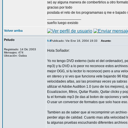
se) ay alguna manera de combertirlos a otro formato
gracias por todo
posdata el reto de los programamas q me e bajad
_________________
sueño luego exsisto
Volver arriba
Peludo
Publicado: Vie Ene 16, 2004 19:33
Asunto
:
Registrado: 14 Dic 2003
Hola Soñador:
Mensajes: 474
Ubicación: Galiza
Yo no tengo DVD externo (solo el del ordenador), p
mp3) y tu DVD a lo peor no reconoce estos archivos 
mejor OGG, si tu lector lo reconoce) pero a una ve
en stereo y si ves que funciona vete bajando 96 Kbp
velocidades altas, asi las proximas veces ya sabras
utilizar el Adobe Audition 1.0 (uno de los mejores), 
Ecualizacion, filtros, Quitar Ruido, Quitar clicks y p
tu el formato mp3 (le das al boton de opciones y se
O usar un conversor de formatos que solo hace eso.
Tambien as de saber que al recomprimir un archivo
perder algo de calidad. Cuanto mas alta velocidad 
tu algunas pruebas escuchando diferentes archivo