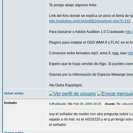
Te pongo abajo algunos links
Link del foro donde se explica un poco el tema de 
http://radiotres.org/r3/phpBB2/viewtopic.php?t=192
Para baixarse o Adobe Audition 1.0 Crackeado
http
Plugins para instalar el OGG WMA 9 y FLAC en el A
Conversor entre formatos mp3, wma 9, ogg, wav
htt
Espero que te haya servido de Algo. Si puedes cu
Gracias por la información de Especia Melange (muy
Ata Outra Raparigos
Volver arriba
Invitado
Publicado: Mie Feb 04, 2004 20:20
Asunto
: Re: otra pr
soy el soñador de nuebo con otra pregunta sobre Los
vajado a mi mal. es el m020220 y el q yo tengo sol
el soñador
Volver arriba