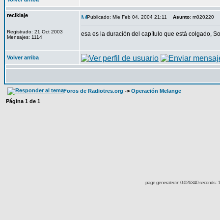
reciklaje
Publicado: Mie Feb 04, 2004 21:11
Asunto
: m020220
Registrado: 21 Oct 2003
esa es la duración del capítulo que está colgado, 
Mensajes: 1114
Volver arriba
Foros de Radiotres.org
->
Operación Melange
Página
1
de
1
page generated in 0.026340 seconds : 1