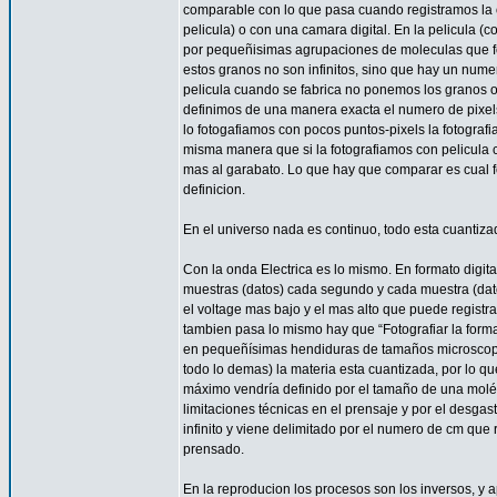
comparable con lo que pasa cuando registramos la o
pelicula) o con una camara digital. En la pelicula 
por pequeñisimas agrupaciones de moleculas que fo
estos granos no son infinitos, sino que hay un numer
pelicula cuando se fabrica no ponemos los granos o
definimos de una manera exacta el numero de pixels 
lo fotogafiamos con pocos puntos-pixels la fotografi
misma manera que si la fotografiamos con pelicula 
mas al garabato. Lo que hay que comparar es cual f
definicion.
En el universo nada es continuo, todo esta cuantiza
Con la onda Electrica es lo mismo. En formato digita
muestras (datos) cada segundo y cada muestra (dato)
el voltage mas bajo y el mas alto que puede registr
tambien pasa lo mismo hay que “Fotografiar la forma d
en pequeñísimas hendiduras de tamaños microscopi
todo lo demas) la materia esta cuantizada, por lo qu
máximo vendría definido por el tamaño de una molécul
limitaciones técnicas en el prensaje y por el desga
infinito y viene delimitado por el numero de cm que
prensado.
En la reproducion los procesos son los inversos, y