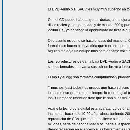
El DVD-Audio o el SACD es muy muy superior en todo
Con el CD puede haber algunas dudas, a lo mejor a
disco recien y bien prensado y de mas de 200 g pue
22000 Hz , yo no tengo la oportunidad de hcer la pu
Otro asunto es como se hace el paso del master al CD
formatos se hacen bien yo diria que con un equipo 
alguien me deja un equipo mas caro encanto voi a hac
Los reproductores de gama baja DVD-Audio o SACD tie
son los formatos que van a sustituir en breve a los c
El mp3 y el ogg son formatos comprimidos y pueden se
Y muchos (casi todos) los grupos que hacen discos 
lo que se escuchara mejor siempre la copia digital 
los DJ tampoco (menudo trato que le dan a los vinil
Aparte la tecnología digital esta abaratando de una 
increíbles, hace solo 10-20 años ahora teniendo 20
reproductor de CDs que te puedes llevar a cualquier
millones, seria de peor calidad y ocuparia el espaci
democratizacion en el acceso a las herramientas cre