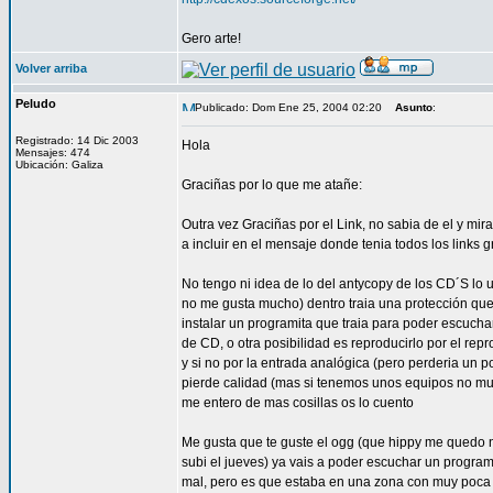
Gero arte!
Volver arriba
Peludo
Publicado: Dom Ene 25, 2004 02:20
Asunto
:
Registrado: 14 Dic 2003
Hola
Mensajes: 474
Ubicación: Galiza
Graciñas por lo que me atañe:
Outra vez Graciñas por el Link, no sabia de el y m
a incluir en el mensaje donde tenia todos los links g
No tengo ni idea de lo del antycopy de los CD´S lo u
no me gusta mucho) dentro traia una protección qu
instalar un programita que traia para poder escucha
de CD, o otra posibilidad es reproducirlo por el repr
y si no por la entrada analógica (pero perderia un p
pierde calidad (mas si tenemos unos equipos no muy b
me entero de mas cosillas os lo cuento
Me gusta que te guste el ogg (que hippy me quedo n
subi el jueves) ya vais a poder escuchar un progr
mal, pero es que estaba en una zona con muy poca 