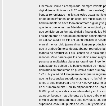
El tema del vinilo es complicado, siempre levanta 
digital (en multipistas de 8, 24 o 48 o mas canales)
llega al renombrado multipistas estos actualmente 
grupo de micrófonos) en un canal del multipistas,
habitualmente se hace todo en formato digital, y se
que tiene que tener mas fidelidad con el original y 
que se hicieron en formato digital a finales de los 
Los ingenieros de sonido de entonces consideraron
de calidad media de CD actual 60000-10000 pesetas)
eran el menor ruido (gama dinamica) que producia es
que la grabación no se degradaba por reproducirla 
manera no destructiva. En su contra se le dicia que
razones. Pero parece que los beneficios eran mayor
pasarse al multipistas digital (ahora ningun ingeni
achacaban se debian a la baja velocidad de muestreo
derivados de problemas de puesta a punto que hoy 
192 KHZ y a 24 bit. Esto quiere decir que se regis
que las frecuencias superiores aunque no las “oimos
antes al solo muestrear a 48KHZ 48/2=24 KHZ no se g
es el numero de bits. Con 16 bit por decirlo de una
65000 puntos para definir su intensidad y en los 
aparecer la onda mas diferente de la que daba el m
el vinilo ya no registran nada solo hay ruido. Los c
superior a los 65000 puntos de los 16 bit y solo s