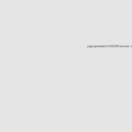
page generated in 0.062356 seconds : 1