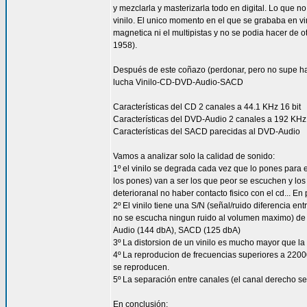
y mezclarla y masterizarla todo en digital. Lo que no
vinilo. El unico momento en el que se grababa en vi
magnetica ni el multipistas y no se podia hacer de o
1958).
Después de este coñazo (perdonar, pero no supe hac
lucha Vinilo-CD-DVD-Audio-SACD
Características del CD 2 canales a 44.1 KHz 16 bit
Características del DVD-Audio 2 canales a 192 KHz 
Características del SACD parecidas al DVD-Audio
Vamos a analizar solo la calidad de sonido:
1º el vinilo se degrada cada vez que lo pones para 
los pones) van a ser los que peor se escuchen y l
deterioranal no haber contacto fisico con el cd... 
2º El vinilo tiene una S/N (señal/ruido diferencia e
no se escucha ningun ruido al volumen maximo) d
Audio (144 dbA), SACD (125 dbA)
3º La distorsion de un vinilo es mucho mayor que la 
4º La reproducion de frecuencias superiores a 220
se reproducen.
5º La separación entre canales (el canal derecho se
En conclusión: