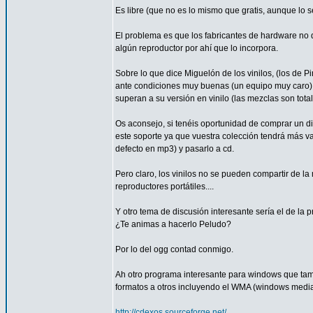
Es libre (que no es lo mismo que gratis, aunque lo 
El problema es que los fabricantes de hardware no 
algún reproductor por ahí que lo incorpora.
Sobre lo que dice Miguelón de los vinilos, (los de Pi
ante condiciones muy buenas (un equipo muy caro).
superan a su versión en vinilo (las mezclas son tota
Os aconsejo, si tenéis oportunidad de comprar un di
este soporte ya que vuestra colección tendrá más va
defecto en mp3) y pasarlo a cd.
Pero claro, los vinilos no se pueden compartir de la
reproductores portátiles....
Y otro tema de discusión interesante sería el de la p
¿Te animas a hacerlo Peludo?
Por lo del ogg contad conmigo.
Ah otro programa interesante para windows que tamb
formatos a otros incluyendo el WMA (windows media 
http://cdexos.sourceforge.net/