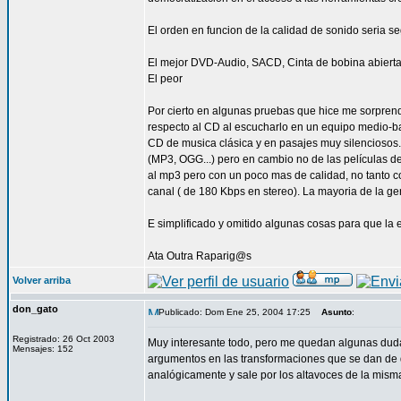
El orden en funcion de la calidad de sonido seria se
El mejor DVD-Audio, SACD, Cinta de bobina abierta 
El peor
Por cierto en algunas pruebas que hice me sorprend
respecto al CD al escucharlo en un equipo medio-ba
CD de musica clásica y en pasajes muy silenciosos.
(MP3, OGG...) pero en cambio no de las películas d
al mp3 pero con un poco mas de calidad, no tanto co
canal ( de 180 Kbps en stereo). La mayoria de la gen
E simplificado y omitido algunas cosas para que la e
Ata Outra Raparig@s
Volver arriba
don_gato
Publicado: Dom Ene 25, 2004 17:25
Asunto
:
Registrado: 26 Oct 2003
Muy interesante todo, pero me quedan algunas dudas
Mensajes: 152
argumentos en las transformaciones que se dan de di
analógicamente y sale por los altavoces de la mism