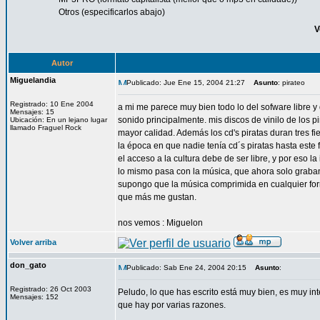
Otros (especificarlos abajo)
V
Autor
Miguelandia
Publicado: Jue Ene 15, 2004 21:27
Asunto
: pirateo
Registrado: 10 Ene 2004
a mi me parece muy bien todo lo del sofware libre y 
Mensajes: 15
sonido principalmente. mis discos de vinilo de los 
Ubicación: En un lejano lugar
llamado Fraguel Rock
mayor calidad. Además los cd's piratas duran tres fi
la época en que nadie tenía cd´s piratas hasta este 
el acceso a la cultura debe de ser libre, y por eso la
lo mismo pasa con la música, que ahora solo graban 
supongo que la música comprimida en cualquier form
que más me gustan.
nos vemos : Miguelon
Volver arriba
don_gato
Publicado: Sab Ene 24, 2004 20:15
Asunto
:
Registrado: 26 Oct 2003
Peludo, lo que has escrito está muy bien, es muy in
Mensajes: 152
que hay por varias razones.