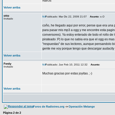
Narcís
Volver arriba
otto
Publicado: Mar Dic 22, 2009 21:07
Asunto
: o.O
Invitado
coño, he llegado aqui por error, pense que era una
para pasar mis mp3 a ogg y me encontre esta pagin
conversores). Ya estoy enterado de todo el rollo de 
pirateado :P) lo que no sabia era que el ogg es ma
"respuestas" de sus lectores, aunque pensandolo bi
gente me voy porque tengo que descargar audacity 
Volver arriba
Ferdy
Publicado: Jue Feb 10, 2011 12:32
Asunto
:
Invitado
Muchas gracias por estas joyitas. ;-)
Volver arriba
Foros de Radiotres.org
->
Operación Melange
Página
2
de
2