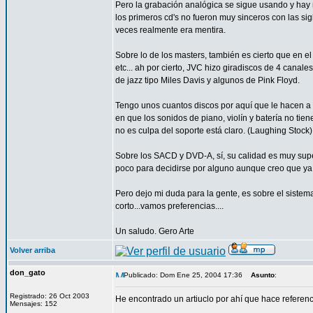
Pero la grabación analógica se sigue usando y hay 
los primeros cd's no fueron muy sinceros con las s
veces realmente era mentira.
Sobre lo de los masters, también es cierto que en el
etc... ah por cierto, JVC hizo giradiscos de 4 cana
de jazz tipo Miles Davis y algunos de Pink Floyd.
Tengo unos cuantos discos por aquí que le hacen a 
en que los sonidos de piano, violín y batería no t
no es culpa del soporte está claro. (Laughing Stock)
Sobre los SACD y DVD-A, sí, su calidad es muy super
poco para decidirse por alguno aunque creo que ya 
Pero dejo mi duda para la gente, es sobre el sistema
corto...vamos preferencias....
Un saludo. Gero Arte
Volver arriba
don_gato
Publicado: Dom Ene 25, 2004 17:36
Asunto
:
Registrado: 26 Oct 2003
He encontrado un artiuclo por ahí que hace referen
Mensajes: 152