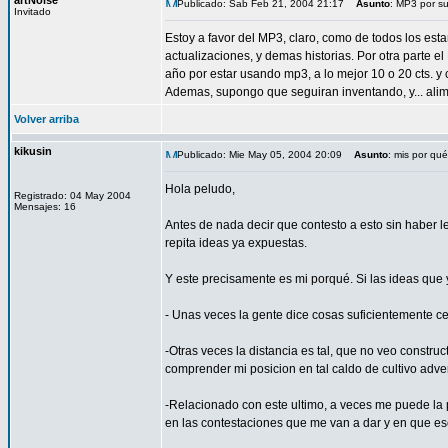
artNoise
Publicado: Sab Feb 21, 2004 21:17
Asunto
: MP3 por s
Invitado
Estoy a favor del MP3, claro, como de todos los est
actualizaciones, y demas historias. Por otra parte
año por estar usando mp3, a lo mejor 10 o 20 cts.
Ademas, supongo que seguiran inventando, y... ali
Volver arriba
kikusin
Publicado: Mie May 05, 2004 20:09
Asunto
: mis por qué
Hola peludo,
Registrado: 04 May 2004
Mensajes: 16
Antes de nada decir que contesto a esto sin haber l
repita ideas ya expuestas.
Y este precisamente es mi porqué. Si las ideas que 
- Unas veces la gente dice cosas suficientemente c
-Otras veces la distancia es tal, que no veo constr
comprender mi posicion en tal caldo de cultivo adver
-Relacionado con este ultimo, a veces me puede la 
en las contestaciones que me van a dar y en que eso