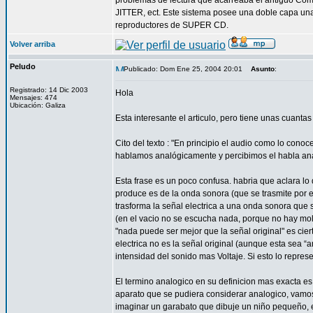
problemas de lectura que acarreaba el antiguo Comp
JITTER, ect. Este sistema posee una doble capa una
reproductores de SUPER CD.
Volver arriba
Peludo
Publicado: Dom Ene 25, 2004 20:01
Asunto
:
Registrado: 14 Dic 2003
Hola
Mensajes: 474
Ubicación: Galiza
Esta interesante el articulo, pero tiene unas cuantas
Cito del texto : "En principio el audio como lo co
hablamos analógicamente y percibimos el habla ana
Esta frase es un poco confusa. habria que aclara lo q
produce es de la onda sonora (que se trasmite por el
trasforma la señal electrica a una onda sonora que s
(en el vacio no se escucha nada, porque no hay mol
"nada puede ser mejor que la señal original" es ciert
electrica no es la señal original (aunque esta sea “
intensidad del sonido mas Voltaje. Si esto lo represe
El termino analogico en su definicion mas exacta es 
aparato que se pudiera considerar analogico, vamos
imaginar un garabato que dibuje un niño pequeño, e