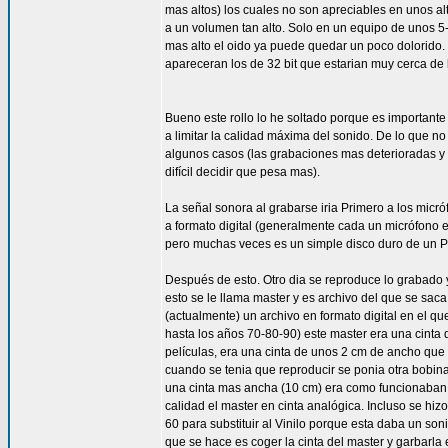
mas altos) los cuales no son apreciables en unos 
a un volumen tan alto. Solo en un equipo de unos 5
mas alto el oido ya puede quedar un poco dolorido.
apareceran los de 32 bit que estarian muy cerca de 
Bueno este rollo lo he soltado porque es importante
a limitar la calidad máxima del sonido. De lo que 
algunos casos (las grabaciones mas deterioradas y 
difícil decidir que pesa mas).
La señal sonora al grabarse iria Primero a los micr
a formato digital (generalmente cada un micrófono 
pero muchas veces es un simple disco duro de un 
Después de esto. Otro dia se reproduce lo grabado y
esto se le llama master y es archivo del que se saca
(actualmente) un archivo en formato digital en el q
hasta los años 70-80-90) este master era una cinta 
películas, era una cinta de unos 2 cm de ancho que
cuando se tenia que reproducir se ponia otra bobina
una cinta mas ancha (10 cm) era como funcionaban l
calidad el master en cinta analógica. Incluso se hi
60 para substituir al Vinilo porque esta daba un s
que se hace es coger la cinta del master y garbarla e