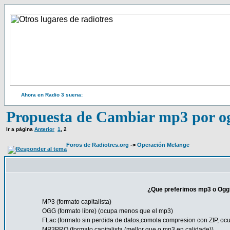
Ahora en Radio 3 suena:
Propuesta de Cambiar mp3 por og
Ir a página
Anterior
1
,
2
Foros de Radiotres.org
->
Operación Melange
¿Que preferimos mp3 o Ogg? (
MP3 (formato capitalista)
OGG (formato libre) (ocupa menos que el mp3)
FLac (formato sin perdida de datos,comola compresion con ZIP, oc
MP3PRO (formato capitalista (mellor que o mp3 en calidade))