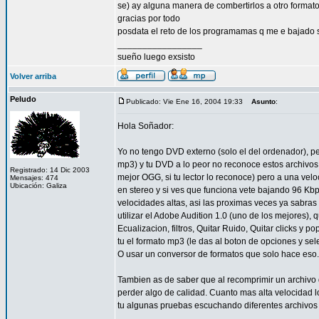
se) ay alguna manera de combertirlos a otro formato
gracias por todo
posdata el reto de los programamas q me e bajad
_________________
sueño luego exsisto
Volver arriba
Peludo
Publicado: Vie Ene 16, 2004 19:33
Asunto
:
Hola Soñador:
Yo no tengo DVD externo (solo el del ordenador), p
mp3) y tu DVD a lo peor no reconoce estos archivos 
Registrado: 14 Dic 2003
mejor OGG, si tu lector lo reconoce) pero a una ve
Mensajes: 474
Ubicación: Galiza
en stereo y si ves que funciona vete bajando 96 Kbp
velocidades altas, asi las proximas veces ya sabras
utilizar el Adobe Audition 1.0 (uno de los mejores), 
Ecualizacion, filtros, Quitar Ruido, Quitar clicks y p
tu el formato mp3 (le das al boton de opciones y se
O usar un conversor de formatos que solo hace eso.
Tambien as de saber que al recomprimir un archivo
perder algo de calidad. Cuanto mas alta velocidad 
tu algunas pruebas escuchando diferentes archivo