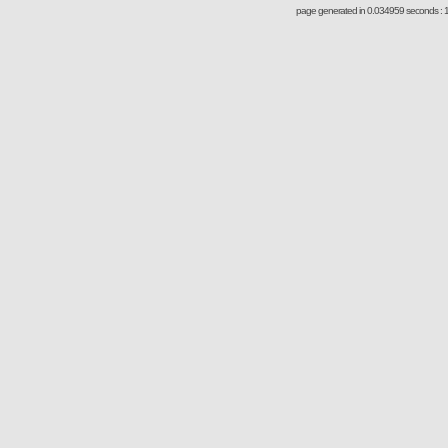
page generated in 0.034959 seconds : 1