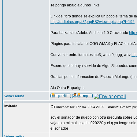
Te pongo abajo algunos links
Link del foro donde se explica un poco el tema de 
http://radiotres.org/r3/phpBB2/viewtopic.php?t=192
Para baixarse o Adobe Audition 1.0 Crackeado
http
Plugins para instalar el OGG WMA 9 y FLAC en el A
Conversor entre formatos mp3, wma 9, ogg, wav
htt
Espero que te haya servido de Algo. Si puedes cu
Gracias por la información de Especia Melange (muy
Ata Outra Raparigos
Volver arriba
Invitado
Publicado: Mie Feb 04, 2004 20:20
Asunto
: Re: otra pr
soy el soñador de nuebo con otra pregunta sobre Los
vajado a mi mal. es el m020220 y el q yo tengo sol
el soñador
Volver arriba