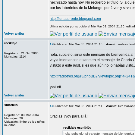
hechizado hasta hoy. No recuerdo el título. Si algui
por los laberintos de la Melange, por favor, y sirva 
_________________
http://lunaceronte.blogspot.com
Ultima edición por subcielo el Mie Mar 03, 2004 21:25, edita
Volver arriba
reciklaje
Publicado: Mie Mar 03, 2004 21:18
Asunto
: malvas fami
Registrado: 21 Oct 2003
hola, subcielo, sirva este mensaje de bienvenida al f
Mensajes: 1114
voy a intentar contestarte en el mensaje de Charla G
vistazo a este
post
, si es que aún no lo habías visto..
http://radiotres.org/r3/phpBB2/viewtopic.php?t=2
¡salud!
Volver arriba
subcielo
Publicado: Mie Mar 03, 2004 21:51
Asunto
: Re: malvas 
Registrado: 03 Mar 2004
Gracias, ¡voy para allá!
Mensajes: 28
Ubicación: limbo de los niños
muertos
reciklaje escribió:
hola, subcielo, sirva este mensaje de bienvenida a