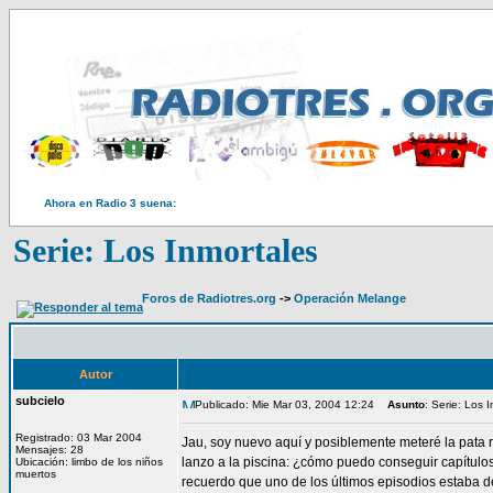
Ahora en Radio 3 suena:
Serie: Los Inmortales
Foros de Radiotres.org
->
Operación Melange
Autor
subcielo
Publicado: Mie Mar 03, 2004 12:24
Asunto
: Serie: Los 
Registrado: 03 Mar 2004
Jau, soy nuevo aquí y posiblemente meteré la pata r
Mensajes: 28
lanzo a la piscina: ¿cómo puedo conseguir capítul
Ubicación: limbo de los niños
muertos
recuerdo que uno de los últimos episodios estaba d