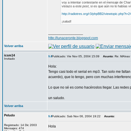
voy a intentar contestarte en el mensaje de Charl
vistazo a este
post
, si es que aún no lo habías vis
http://radiotres.org/r3/phpBB2/viewtopic.php?t
¡salud!
_________________
http://lunaceronte.blogspot.com
Volver arriba
icsm14
Publicado: Vie Nov 05, 2004 15:09
Asunto
: Re: MAlvas 
Invitado
Hola:
Tengo casi todo el serial en mp3. Tan solo me faltan
acuerdo), que lo tengo, pero con muchas interferenc
Lo que no sé es como hacéroslos llegar. Las redes 
un saludo.
Volver arriba
Peludo
Publicado: Sab Nov 06, 2004 19:22
Asunto
:
Registrado: 14 Dic 2003
Hola
Mensajes: 474