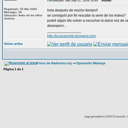
Publicado: Mar Sep 01, 2009 14:49
Asunto
:
Registrado: 03 Mar 2004
hola después de mucho tiempo!!
Mensajes: 28
se consiguió por fin rescatar la serie de los malva?
Ubicación: limbo de los niños
muertos
podré algún día volver a escuchar la dulce voz de 
desespero...
_________________
http://lunaceronte.blogspot.com
Volver arriba
Foros de Radiotres.org
->
Operación Melange
Página
1
de
1
page generated in 0.026712 seconds : 1