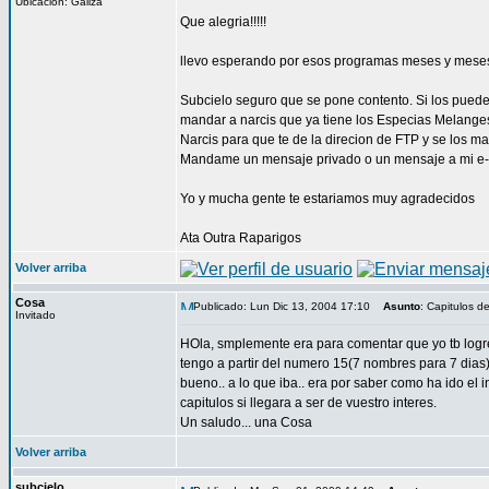
Ubicación: Galiza
Que alegria!!!!!
llevo esperando por esos programas meses y mese
Subcielo seguro que se pone contento. Si los puede
mandar a narcis que ya tiene los Especias Melange
Narcis para que te de la direcion de FTP y se los ma
Mandame un mensaje privado o un mensaje a mi e-m
Yo y mucha gente te estariamos muy agradecidos
Ata Outra Raparigos
Volver arriba
Cosa
Publicado: Lun Dic 13, 2004 17:10
Asunto
: Capitulos d
Invitado
HOla, smplemente era para comentar que yo tb logre 
tengo a partir del numero 15(7 nombres para 7 dias) y
bueno.. a lo que iba.. era por saber como ha ido el 
capitulos si llegara a ser de vuestro interes.
Un saludo... una Cosa
Volver arriba
subcielo