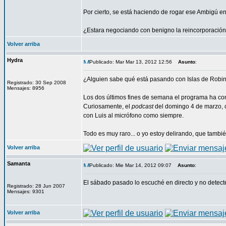
Por cierto, se está haciendo de rogar ese Ambigú en 
¿Estara negociando con benigno la reincorporación
Volver arriba
Hydra
Publicado: Mar Mar 13, 2012 12:56
Asunto
:
¿Alguien sabe qué está pasando con Islas de Rob
Registrado: 30 Sep 2008
Mensajes: 8956
Los dos últimos fines de semana el programa ha cons
Curiosamente, el
podcast
del domingo 4 de marzo, c
con Luis al micrófono como siempre.
Todo es muy raro... o yo estoy delirando, que tambié
Volver arriba
Samanta
Publicado: Mie Mar 14, 2012 09:07
Asunto
:
El sábado pasado lo escuché en directo y no detect
Registrado: 28 Jun 2007
Mensajes: 9301
Volver arriba