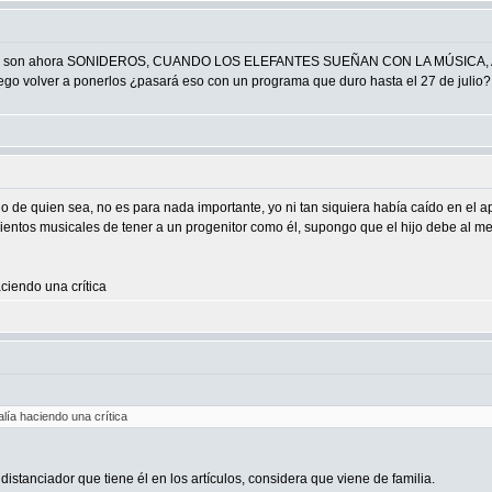
como lo son ahora SONIDEROS, CUANDO LOS ELEFANTES SUEÑAN CON LA MÚSI
ego volver a ponerlos ¿pasará eso con un programa que duro hasta el 27 de julio?
o de quien sea, no es para nada importante, yo ni tan siquiera había caído en el ap
ientos musicales de tener a un progenitor como él, supongo que el hijo debe al 
ciendo una crítica
lía haciendo una crítica
istanciador que tiene él en los artículos, considera que viene de familia.