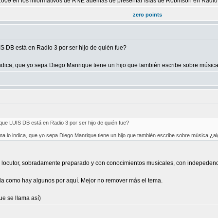
 2009 en los informativos de RNE además de presentar Islas de Robinson en Radio
zero points
 DB está en Radio 3 por ser hijo de quién fue?
 indica, que yo sepa Diego Manrique tiene un hijo que también escribe sobre músi
ue LUIS DB está en Radio 3 por ser hijo de quién fue?
ama lo indica, que yo sepa Diego Manrique tiene un hijo que también escribe sobre música ¿
 locutor, sobradamente preparado y con conocimientos musicales, con indepedenc
da como hay algunos por aquí. Mejor no remover más el tema.
ue se llama así)