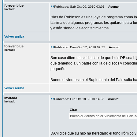
forever blue
Publicado: Sab Oct 09, 2010 03:01
Asunto
:
Invitado
Islas de Robinson es una joya de programa 
lástima que algunos programas los quitaron para lu
y están siendo los acontecimientos.
Volver arriba
forever blue
Publicado: Dom Oct 17, 2010 02:35
Asunto
:
Invitado
Son caso diferentes el hecho de que Luis DB sea hij
que teniendo a un padre con la de discos y conocim
pequeño.
Bueno el viernes en el Suplemento del Pais salía ha
Volver arriba
Invitada
Publicado: Lun Oct 18, 2010 14:23
Asunto
:
Invitado
Cita:
Bueno el viernes en el Suplemento del Pais sa
DAM dice que su hijo ha heredado el tono irómico y d