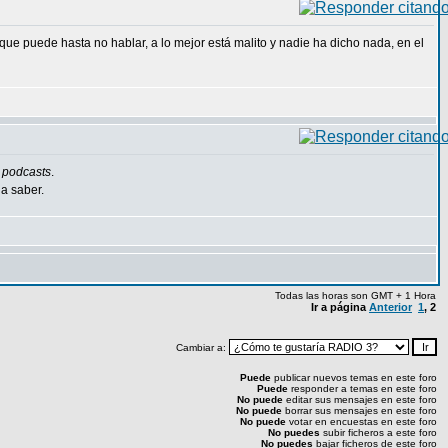
ue puede hasta no hablar, a lo mejor está malito y nadie ha dicho nada, en el
s
podcasts
.
a saber.
Todas las horas son GMT + 1 Hora
Ir a página
Anterior
1
,
2
Cambiar a:
Puede
publicar nuevos temas en este foro
Puede
responder a temas en este foro
No puede
editar sus mensajes en este foro
No puede
borrar sus mensajes en este foro
No puede
votar en encuestas en este foro
No puedes
subir ficheros a este foro
No puedes
bajar ficheros de este foro