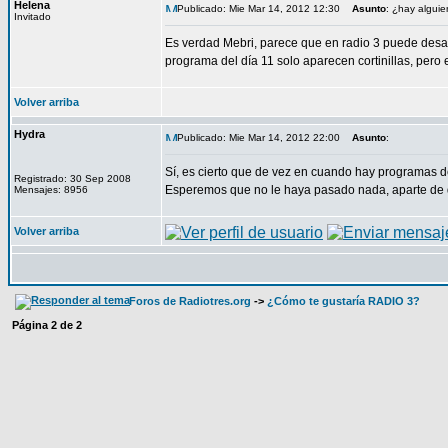
Helena
Publicado: Mie Mar 14, 2012 12:30
Asunto
: ¿hay alguie
Invitado
Es verdad Mebri, parece que en radio 3 puede desapa
programa del día 11 solo aparecen cortinillas, pero 
Volver arriba
Hydra
Publicado: Mie Mar 14, 2012 22:00
Asunto
:
Sí, es cierto que de vez en cuando hay programas 
Registrado: 30 Sep 2008
Esperemos que no le haya pasado nada, aparte de qu
Mensajes: 8956
Volver arriba
Foros de Radiotres.org
->
¿Cómo te gustaría RADIO 3?
Página
2
de
2