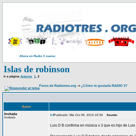
Ahora en Radio 3 suena:
Islas de robinson
Ir a página
Anterior
1
,
2
Foros de Radiotres.org
->
¿Cómo te gustaría RADIO 3?
Autor
Invitada
Publicado: Mie Oct 06, 2010 19:56
Asunto
:
Invitado
Luis D B confirma en música x 3 que es hijo de Lui