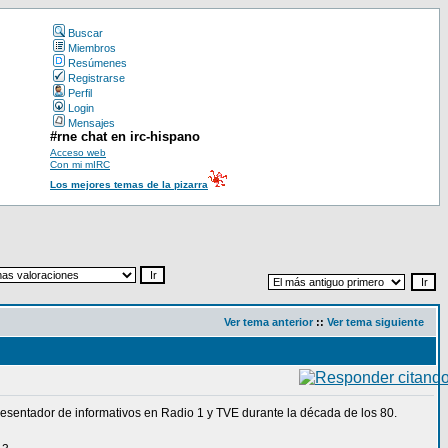
Buscar
Miembros
Resúmenes
Registrarse
Perfil
Login
Mensajes
#rne chat en irc-hispano
Acceso web
Con mi mIRC
Los mejores temas de la pizarra
Ver tema anterior
::
Ver tema siguiente
resentador de informativos en Radio 1 y TVE durante la década de los 80.