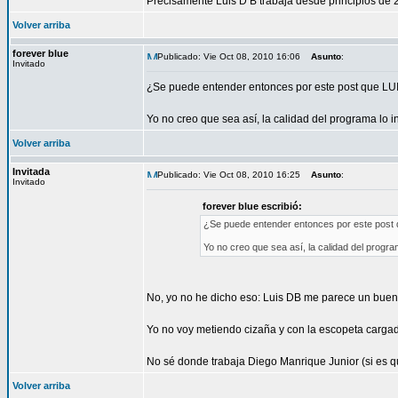
Precisamente Luis D B trabaja desde principios de
Volver arriba
forever blue
Publicado: Vie Oct 08, 2010 16:06
Asunto
:
Invitado
¿Se puede entender entonces por este post que LUIS
Yo no creo que sea así, la calidad del programa lo
Volver arriba
Invitada
Publicado: Vie Oct 08, 2010 16:25
Asunto
:
Invitado
forever blue escribió:
¿Se puede entender entonces por este post q
Yo no creo que sea así, la calidad del progr
No, yo no he dicho eso: Luis DB me parece un buen
Yo no voy metiendo cizaña y con la escopeta carga
No sé donde trabaja Diego Manrique Junior (si es q
Volver arriba