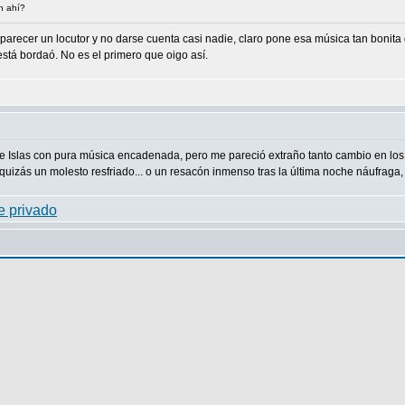
n ahí?
recer un locutor y no darse cuenta casi nadie, claro pone esa música tan bonita q
está bordaó. No es el primero que oigo así.
de Islas con pura música encadenada, pero me pareció extraño tanto cambio en lo
izás un molesto resfriado... o un resacón inmenso tras la última noche náufraga, 