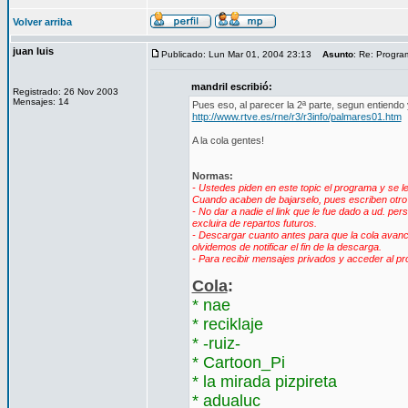
Volver arriba
juan luis
Publicado: Lun Mar 01, 2004 23:13
Asunto
: Re: Progra
mandril escribió:
Registrado: 26 Nov 2003
Mensajes: 14
Pues eso, al parecer la 2ª parte, segun entiendo
http://www.rtve.es/rne/r3/r3info/palmares01.htm
A la cola gentes!
Normas:
- Ustedes piden en este topic el programa y se l
Cuando acaben de bajarselo, pues escriben otro me
- No dar a nadie el link que le fue dado a ud. pe
excluira de repartos futuros.
- Descargar cuanto antes para que la cola avance
olvidemos de notificar el fin de la descarga.
- Para recibir mensajes privados y acceder al p
Cola
:
* nae
* reciklaje
* -ruiz-
* Cartoon_Pi
* la mirada pizpireta
* adualuc