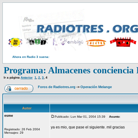
Ahora en Radio 3 suena:
Programa: Almacenes conciencia 
Ir a página
Anterior
1
,
2
,
3
,
4
Foros de Radiotres.org
->
Operación Melange
Autor
esme
Publicado: Lun Mar 01, 2004 15:39
Asunto
:
ya es mio, que pase el siguiente. mil gracias
Registrado: 26 Feb 2004
Mensajes: 29