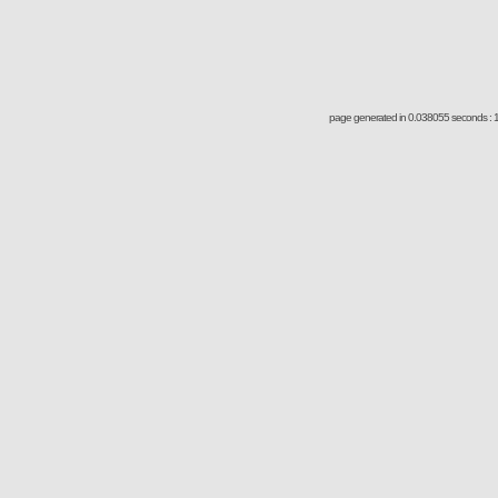
page generated in 0.038055 seconds : 1