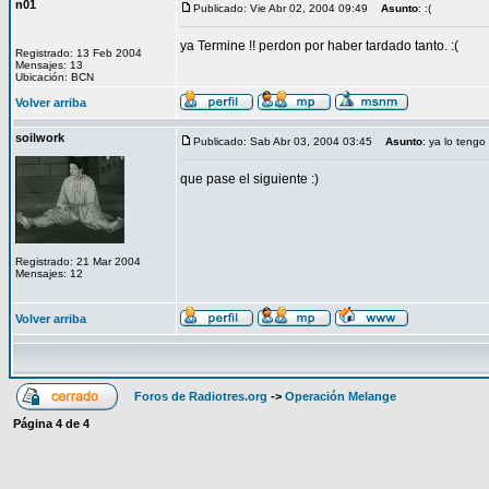
n01
Publicado: Vie Abr 02, 2004 09:49
Asunto
: :(
ya Termine !! perdon por haber tardado tanto. :(
Registrado: 13 Feb 2004
Mensajes: 13
Ubicación: BCN
Volver arriba
soilwork
Publicado: Sab Abr 03, 2004 03:45
Asunto
: ya lo tengo
que pase el siguiente :)
Registrado: 21 Mar 2004
Mensajes: 12
Volver arriba
Foros de Radiotres.org
->
Operación Melange
Página
4
de
4