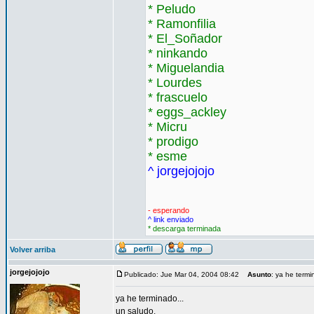
* Peludo
* Ramonfilia
* El_Soñador
* ninkando
* Miguelandia
* Lourdes
* frascuelo
* eggs_ackley
* Micru
* prodigo
* esme
^ jorgejojojo
- esperando
^ link enviado
* descarga terminada
Volver arriba
jorgejojojo
Publicado: Jue Mar 04, 2004 08:42
Asunto
: ya he termi
ya he terminado...
un saludo.