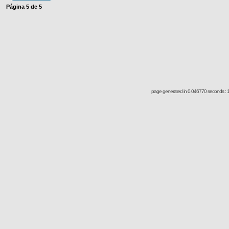
Página
5
de
5
page generated in 0.046770 seconds : 1