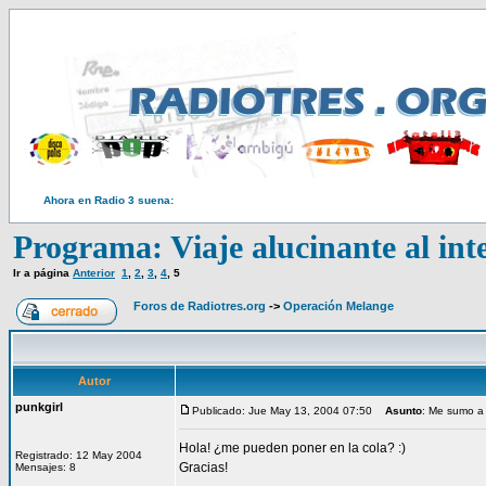
Ahora en Radio 3 suena:
Programa: Viaje alucinante al in
Ir a página
Anterior
1
,
2
,
3
,
4
,
5
Foros de Radiotres.org
->
Operación Melange
Autor
punkgirl
Publicado: Jue May 13, 2004 07:50
Asunto
: Me sumo a 
Hola! ¿me pueden poner en la cola? :)
Registrado: 12 May 2004
Gracias!
Mensajes: 8