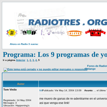
Ahora en Radio 3 suena:
Programa: Los 9 programas de y
Ir a página
Anterior
1
,
2
,
3
,
4
,
5
Foros de Radio
Melange
Autor
Tom Vinilo
Publicado: Vie May 14, 2004 13:09
Asunto
: ... el último
me muero de ganas de re-adentrarme en el univer
Registrado: 14 May 2004
asi que venga ese link!
Mensajes: 3
Ubicación: Happening's