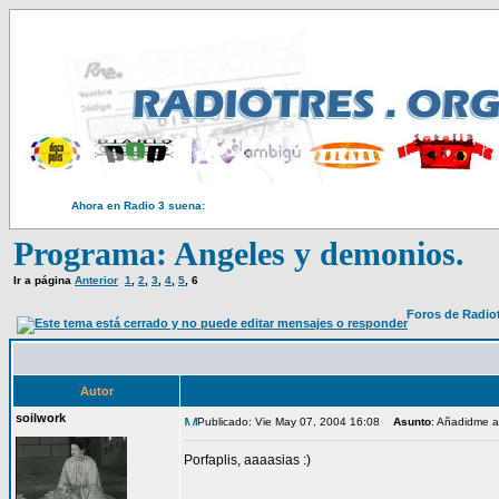
Ahora en Radio 3 suena:
Programa: Angeles y demonios.
Ir a página
Anterior
1
,
2
,
3
,
4
,
5
,
6
Foros de Radio
Autor
soilwork
Publicado: Vie May 07, 2004 16:08
Asunto
: Añadidme a
Porfaplis, aaaasias :)