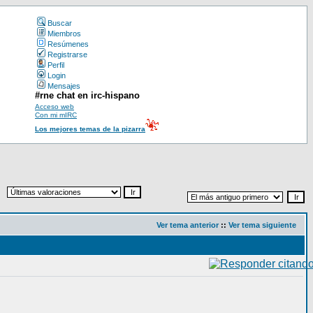
Buscar
Miembros
Resúmenes
Registrarse
Perfil
Login
Mensajes
#rne chat en irc-hispano
Acceso web
Con mi mIRC
Los mejores temas de la pizarra
Ver tema anterior
::
Ver tema siguiente