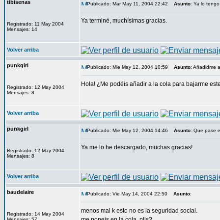
tibisenas
Publicado: Mar May 11, 2004 22:42
Asunto
: Ya lo tengo
Ya terminé, muchísimas gracias.
Registrado: 11 May 2004
Mensajes: 14
Volver arriba
punkgirl
Publicado: Mie May 12, 2004 10:59
Asunto
: Añadidme a
Hola! ¿Me podéis añadir a la cola para bajarme es
Registrado: 12 May 2004
Mensajes: 8
Volver arriba
punkgirl
Publicado: Mie May 12, 2004 14:46
Asunto
: Que pase e
Ya me lo he descargado, muchas gracias!
Registrado: 12 May 2004
Mensajes: 8
Volver arriba
baudelaire
Publicado: Vie May 14, 2004 22:50
Asunto
:
menos mal k esto no es la seguridad social.
Registrado: 14 May 2004
me poneis en la cola, plis?
Mensajes: 57