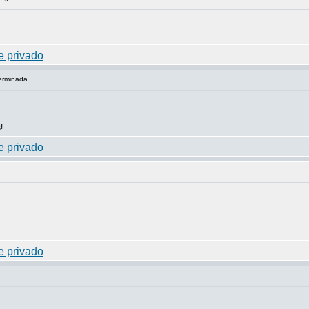
terminada
!