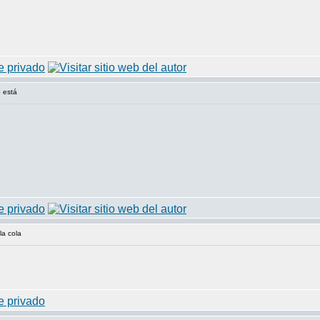
 está
la cola