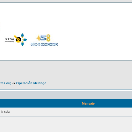
tres.org
->
Operación Melange
Mensaje
 la cola