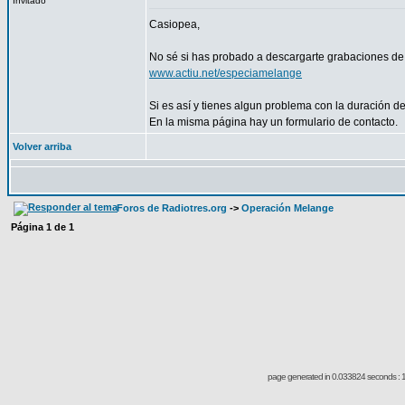
Invitado
Casiopea,
No sé si has probado a descargarte grabaciones de
www.actiu.net/especiamelange
Si es así y tienes algun problema con la duración de
En la misma página hay un formulario de contacto.
Volver arriba
Foros de Radiotres.org
->
Operación Melange
Página
1
de
1
page generated in 0.033824 seconds : 1