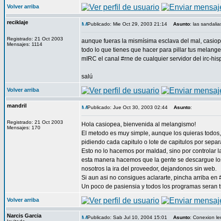
Volver arriba
reciklaje
Publicado: Mie Oct 29, 2003 21:14
Asunto
: las sandali
Registrado: 21 Oct 2003
aunque fueras la mismísima esclava del mal, casiope
Mensajes: 1114
todo lo que tienes que hacer para pillar tus melanges
mIRC el canal #rne de cualquier servidor del irc-hi
salú
Volver arriba
mandril
Publicado: Jue Oct 30, 2003 02:44
Asunto
:
Registrado: 21 Oct 2003
Hola casiopea, bienvenida al melangismo!
Mensajes: 170
El metodo es muy simple, aunque los quieras todos, 
pidiendo cada capitulo o lote de capitulos por sepa
Esto no lo hacemos por maldad, sino por controlar l
esta manera hacemos que la gente se descargue los
nosotros la ira del proveedor, dejandonos sin web.
Si aun asi no consigues aclararte, pincha arriba en #
Un poco de pasiensia y todos los programas seran t
Volver arriba
Narcis Garcia
Publicado: Sab Jul 10, 2004 15:01
Asunto
: Conexion le