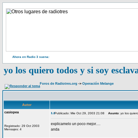
Ahora en Radio 3 suena:
yo los quiero todos y si soy esclav
Foros de Radiotres.org
->
Operación Melange
Autor
casiopea
Publicado: Mie Oct 29, 2003 21:08
Asunto
: yo los quier
explicamelo un poco mejor.....
Registrado: 29 Oct 2003
anda
Mensajes: 4