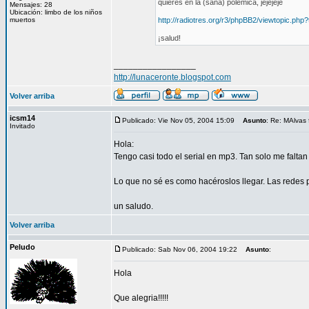
quieres en la (sana) polémica, jejejeje
Mensajes: 28
Ubicación: limbo de los niños
muertos
http://radiotres.org/r3/phpBB2/viewtopic.p
¡salud!
_________________
http://lunaceronte.blogspot.com
Volver arriba
icsm14
Publicado: Vie Nov 05, 2004 15:09
Asunto
: Re: MAlvas 
Invitado
Hola:
Tengo casi todo el serial en mp3. Tan solo me falta
Lo que no sé es como hacéroslos llegar. Las redes 
un saludo.
Volver arriba
Peludo
Publicado: Sab Nov 06, 2004 19:22
Asunto
:
Hola
Que alegria!!!!!