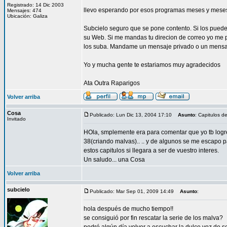
Registrado: 14 Dic 2003
llevo esperando por esos programas meses y mese
Mensajes: 474
Ubicación: Galiza
Subcielo seguro que se pone contento. Si los pued
su Web. Si me mandas tu direcion de correo yo me po
los suba. Mandame un mensaje privado o un mensaje
Yo y mucha gente te estariamos muy agradecidos
Ata Outra Raparigos
Volver arriba
Cosa
Publicado: Lun Dic 13, 2004 17:10
Asunto
: Capitulos d
Invitado
HOla, smplemente era para comentar que yo tb logre 
38(criando malvas).. .. y de algunos se me escapo pa
estos capitulos si llegara a ser de vuestro interes.
Un saludo... una Cosa
Volver arriba
subcielo
Publicado: Mar Sep 01, 2009 14:49
Asunto
:
hola después de mucho tiempo!!
se consiguió por fin rescatar la serie de los malva?