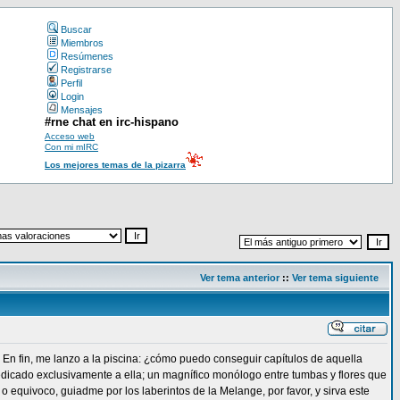
Buscar
Miembros
Resúmenes
Registrarse
Perfil
Login
Mensajes
#rne chat en irc-hispano
Acceso web
Con mi mIRC
Los mejores temas de la pizarra
Ver tema anterior
::
Ver tema siguiente
 En fin, me lanzo a la piscina: ¿cómo puedo conseguir capítulos de aquella
dicado exclusivamente a ella; un magnífico monólogo entre tumbas y flores que
 o equivoco, guiadme por los laberintos de la Melange, por favor, y sirva este