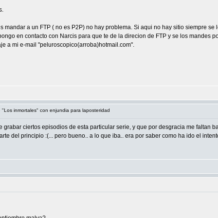
s.
es mandar a un FTP ( no es P2P) no hay problema. Si aqui no hay sitio siempre se
ngo en contacto con Narcis para que te de la direcion de FTP y se los mandes por
 a mi e-mail "peluroscopico(arroba)hotmail.com".
e "Los inmortales" con enjundia para laposteridad
grabar ciertos episodios de esta particular serie, y que por desgracia me faltan ba
rte del principio :(... pero bueno.. a lo que iba.. era por saber como ha ido el int