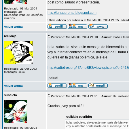
post como saludo y presentación.
_________________
Registrado: 03 Mar 2004
Mensajes: 28
http://lunaceronte.blogspot.com
Ubicación: limbo de los niños
muertos
Ultima edición por subcielo el Mie Mar 03, 2004 21:25, edita
Volver arriba
reciklaje
Publicado: Mie Mar 03, 2004 21:18
Asunto
: malvas fami
hola, subcielo, sirva este mensaje de bienvenida al f
voy a intentar contestarte en el mensaje de Charla G
quieres en la (sana) polémica, jejejeje
http://radiotres.org/r3/phpBB2/viewtopic.php?t=2
Registrado: 21 Oct 2003
Mensajes: 1114
¡salud!
Volver arriba
subcielo
Publicado: Mie Mar 03, 2004 21:51
Asunto
: Re: malvas 
Gracias, ¡voy para allá!
reciklaje escribió:
hola, subcielo, sirva este mensaje de bienveni
voy a intentar contestarte en el mensaje de C
Registrado: 03 Mar 2004