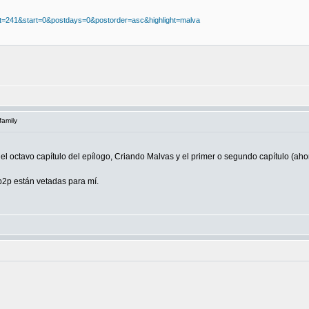
hp?t=241&start=0&postdays=0&postorder=asc&highlight=malva
family
n el octavo capítulo del epílogo, Criando Malvas y el primer o segundo capítulo (ah
p2p están vetadas para mí.