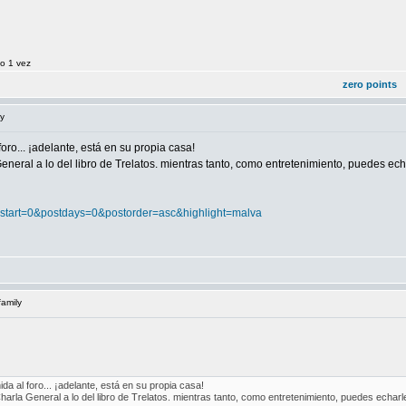
do 1 vez
zero points
ly
oro... ¡adelante, está en su propia casa!
eneral a lo del libro de Trelatos. mientras tanto, como entretenimiento, puedes ech
41&start=0&postdays=0&postorder=asc&highlight=malva
family
da al foro... ¡adelante, está en su propia casa!
harla General a lo del libro de Trelatos. mientras tanto, como entretenimiento, puedes echarl