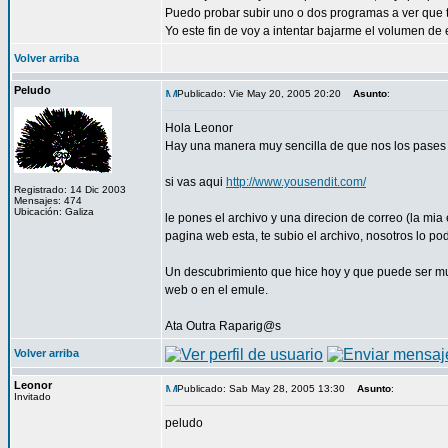
Puedo probar subir uno o dos programas a ver que t
Yo este fin de voy a intentar bajarme el volumen de
Volver arriba
Peludo
Publicado: Vie May 20, 2005 20:20
Asunto
:
Hola Leonor
Hay una manera muy sencilla de que nos los pases
si vas aqui
http://www.yousendit.com/
Registrado: 14 Dic 2003
Mensajes: 474
Ubicación: Galiza
le pones el archivo y una direcion de correo (la mi
pagina web esta, te subio el archivo, nosotros lo 
Un descubrimiento que hice hoy y que puede ser mu
web o en el emule.
Ata Outra Raparig@s
Volver arriba
Leonor
Publicado: Sab May 28, 2005 13:30
Asunto
:
Invitado
peludo