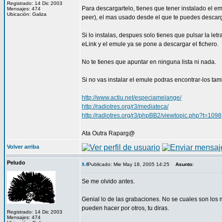
Registrado: 14 Dic 2003
Para descargartelo, tienes que tener instalado el e
Mensajes: 474
Ubicación: Galiza
peer), el mas usado desde el que te puedes descar
Si lo instalas, despues solo tienes que pulsar la le
eLink y el emule ya se pone a descargar el fichero.
No te tienes que apuntar en ninguna lista ni nada.
Si no vas instalar el emule podras encontrar-los tam
http://www.actiu.net/especiamelange/
http://radiotres.org/r3/mediateca/
http://radiotres.org/r3/phpBB2/viewtopic.php?t=1098
Ata Outra Raparg@
Volver arriba
Peludo
Publicado: Mie May 18, 2005 14:25
Asunto
:
Se me olvido antes.
Genial lo de las grabaciones. No se cuales son los 
pueden hacer por otros, tu diras.
Registrado: 14 Dic 2003
Mensajes: 474