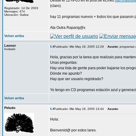
Desde el 12-IV-05 en el post de eLinks
http://radio
(claro).
Registrado: 14 Dic 2003
Mensajes: 474
Ubicación: Galiza
hay 11 programas nuevos + todos los que pasaron po
Ata Outra Raparig@s
Volver arriba
Leonor
Publicado: Mie May 18, 2005 12:29
Asunto
: programas
Invitado
Hola, gracias por la tarea que realizais para manten
Unas preguntas:
Hay una lista de gente para poder bajarse los pro
Dónde me apunto?
Hay que ser usuario registrado?
Yo tengo en CD programas estación azul y generaci
Volver arriba
Peludo
Publicado: Mie May 18, 2005 13:44
Asunto
:
Hola:
Bienvenid@ por estos lares.