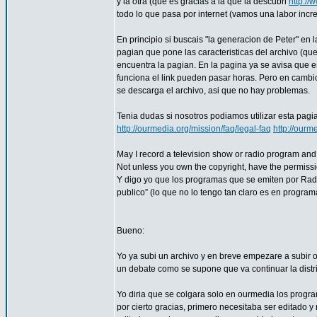
y la otra (que es gracias a la que la descubri
http://
todo lo que pasa por internet (vamos una labor increi
En principio si buscais "la generacion de Peter" en
pagian que pone las caracteristicas del archivo (que 
encuentra la pagian. En la pagina ya se avisa que 
funciona el link pueden pasar horas. Pero en cambio
se descarga el archivo, asi que no hay problemas.
Tenia dudas si nosotros podiamos utilizar esta pag
http://ourmedia.org/mission/faq/legal-faq
http://ourm
May I record a television show or radio program and u
Not unless you own the copyright, have the permission
Y digo yo que los programas que se emiten por Radi
publico” (lo que no lo tengo tan claro es en program
Bueno:
Yo ya subi un archivo y en breve empezare a subir o
un debate como se supone que va continuar la distri
Yo diria que se colgara solo en ourmedia los progr
por cierto gracias, primero necesitaba ser editado 