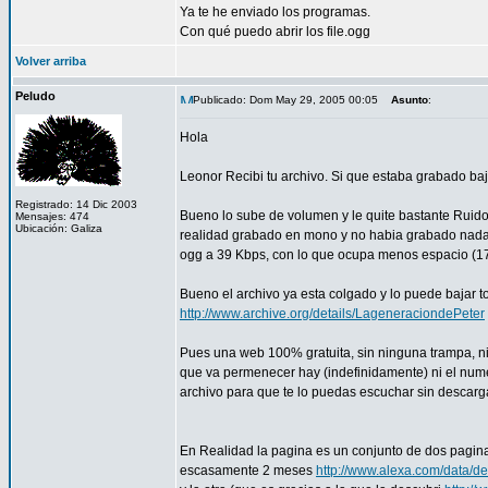
Ya te he enviado los programas.
Con qué puedo abrir los file.ogg
Volver arriba
Peludo
Publicado: Dom May 29, 2005 00:05
Asunto
:
Hola
Leonor Recibi tu archivo. Si que estaba grabado baj
Registrado: 14 Dic 2003
Bueno lo sube de volumen y le quite bastante Ruido,
Mensajes: 474
Ubicación: Galiza
realidad grabado en mono y no habia grabado nada 
ogg a 39 Kbps, con lo que ocupa menos espacio (17
Bueno el archivo ya esta colgado y lo puede bajar t
http://www.archive.org/details/LageneraciondePeter
Pues una web 100% gratuita, sin ninguna trampa, ni 
que va permenecer hay (indefinidamente) ni el nume
archivo para que te lo puedas escuchar sin descargar. 
En Realidad la pagina es un conjunto de dos pagin
escasamente 2 meses
http://www.alexa.com/data/d