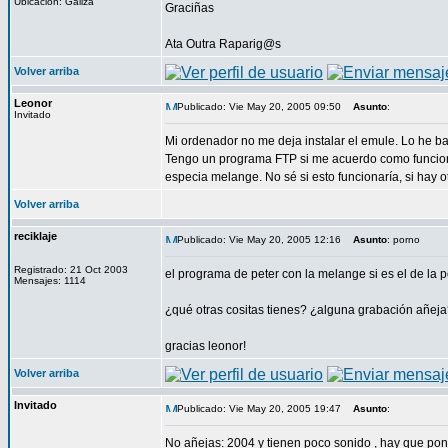
Ubicación: Galiza
Graciñas
Ata Outra Raparig@s
Volver arriba
Leonor
Publicado: Vie May 20, 2005 09:50
Asunto
:
Invitado
Mi ordenador no me deja instalar el emule. Lo he ba
Tengo un programa FTP si me acuerdo como funciona
especia melange. No sé si esto funcionaría, si hay 
Volver arriba
reciklaje
Publicado: Vie May 20, 2005 12:16
Asunto
: porno
Registrado: 21 Oct 2003
el programa de peter con la melange si es el de la 
Mensajes: 1114
¿qué otras cositas tienes? ¿alguna grabación añej
gracias leonor!
Volver arriba
Invitado
Publicado: Vie May 20, 2005 19:47
Asunto
:
No añejas: 2004 y tienen poco sonido , hay que pone