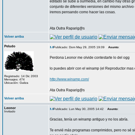
editado se sube a ourmedia, en cambio hay otras grb
conjunto de diferentes versiones del mismo archivo
iremos pensando como hacer las cosas.
Ata Outra Raparig@s
Volver arriba
Peludo
Publicado: Dom May 29, 2005 19:09
Asunto
:
Perdona Leonor me olvide contestarte lo del ogg
lo puedes abrir con el winamp (el Reproductor mas ex
Registrado: 14 Dic 2003
http://www.winamp.com/
Mensajes: 474
Ubicación: Galiza
Ata Outra Raparig@s
Volver arriba
Leonor
Publicado: Lun May 30, 2005 14:42
Asunto
:
Invitado
Gracias, tenía un winamp antiguo y no los abría.
Te envié más programas comprimidos, pero no sé si