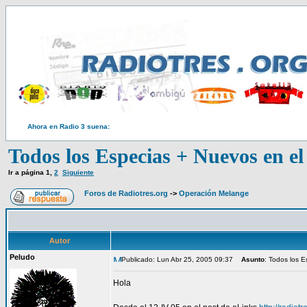
Ahora en Radio 3 suena:
Todos los Especias + Nuevos en e
Ir a página
1
,
2
Siguiente
Foros de Radiotres.org
->
Operación Melange
Autor
Peludo
Publicado: Lun Abr 25, 2005 09:37
Asunto
: Todos los 
Hola