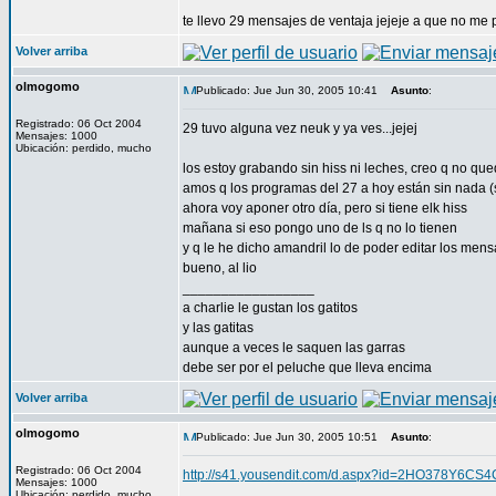
te llevo 29 mensajes de ventaja jejeje a que no me 
Volver arriba
olmogomo
Publicado: Jue Jun 30, 2005 10:41
Asunto
:
Registrado: 06 Oct 2004
29 tuvo alguna vez neuk y ya ves...jejej
Mensajes: 1000
Ubicación: perdido, mucho
los estoy grabando sin hiss ni leches, creo q no qued
amos q los programas del 27 a hoy están sin nada (so
ahora voy aponer otro día, pero si tiene elk hiss
mañana si eso pongo uno de ls q no lo tienen
y q le he dicho amandril lo de poder editar los me
bueno, al lio
_________________
a charlie le gustan los gatitos
y las gatitas
aunque a veces le saquen las garras
debe ser por el peluche que lleva encima
Volver arriba
olmogomo
Publicado: Jue Jun 30, 2005 10:51
Asunto
:
Registrado: 06 Oct 2004
http://s41.yousendit.com/d.aspx?id=2HO378Y6
Mensajes: 1000
Ubicación: perdido, mucho