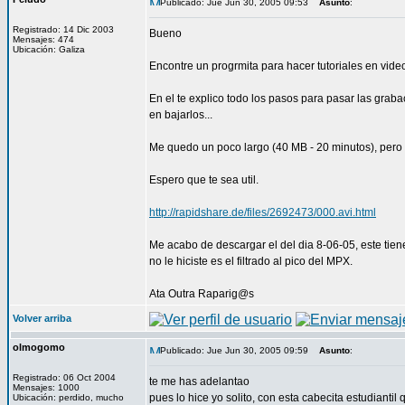
Publicado: Jue Jun 30, 2005 09:53
Asunto
:
Registrado: 14 Dic 2003
Bueno
Mensajes: 474
Ubicación: Galiza
Encontre un progrmita para hacer tutoriales en video 
En el te explico todo los pasos para pasar las graba
en bajarlos...
Me quedo un poco largo (40 MB - 20 minutos), pero p
Espero que te sea util.
http://rapidshare.de/files/2692473/000.avi.html
Me acabo de descargar el del dia 8-06-05, este tien
no le hiciste es el filtrado al pico del MPX.
Ata Outra Raparig@s
Volver arriba
olmogomo
Publicado: Jue Jun 30, 2005 09:59
Asunto
:
Registrado: 06 Oct 2004
te me has adelantao
Mensajes: 1000
pues lo hice yo solito, con esta cabecita estudiantil
Ubicación: perdido, mucho