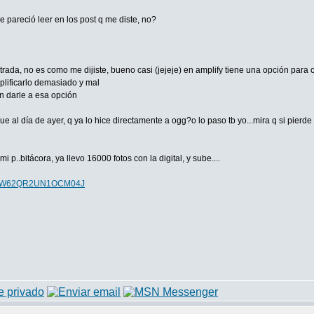
 pareció leer en los post q me diste, no?
da, no es como me dijiste, bueno casi (jejeje) en amplify tiene una opción para c
plificarlo demasiado y mal
on darle a esa opción
e al día de ayer, q ya lo hice directamente a ogg?o lo paso tb yo...mira q si pierde
i p..bitácora, ya llevo 16000 fotos con la digital, y sube....
OPCNW62QR2UN1OCM04J