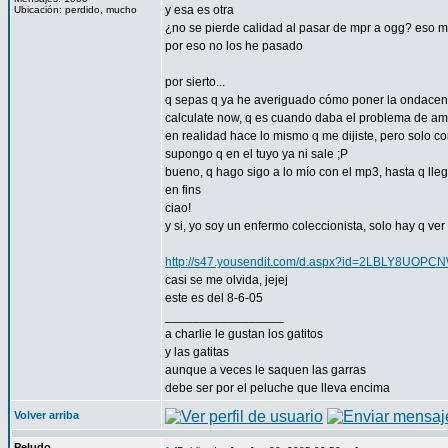
y esa es otra
Ubicación: perdido, mucho
¿no se pierde calidad al pasar de mpr a ogg? eso me
por eso no los he pasado
por sierto...
q sepas q ya he averiguado cómo poner la ondacentra
calculate now, q es cuando daba el problema de am
en realidad hace lo mismo q me dijiste, pero solo c
supongo q en el tuyo ya ni sale ;P
bueno, q hago sigo a lo mío con el mp3, hasta q llegu
en fins
ciao!
y si, yo soy un enfermo coleccionista, solo hay q ver m
http://s47.yousendit.com/d.aspx?id=2LBLY8U
casi se me olvida, jejej
este es del 8-6-05
_________________
a charlie le gustan los gatitos
y las gatitas
aunque a veces le saquen las garras
debe ser por el peluche que lleva encima
Volver arriba
Peludo