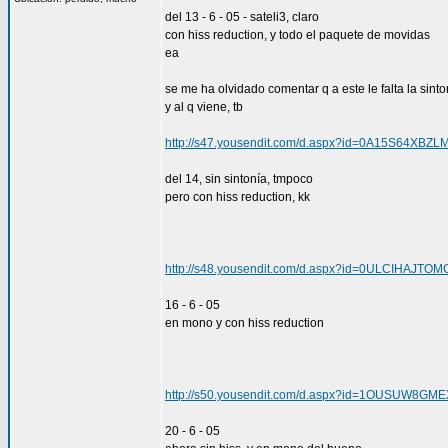
del 13 - 6 - 05 - sateli3, claro
con hiss reduction, y todo el paquete de movidas
ea
se me ha olvidado comentar q a este le falta la sinto
y al q viene, tb
http://s47.yousendit.com/d.aspx?id=0A15S64XB
del 14, sin sintonía, tmpoco
pero con hiss reduction, kk
http://s48.yousendit.com/d.aspx?id=0ULCIHAJT
16 - 6 - 05
en mono y con hiss reduction
http://s50.yousendit.com/d.aspx?id=1OUSUW8
20 - 6 - 05