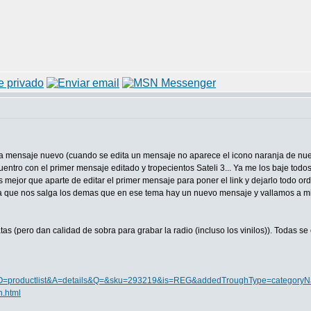
a mensaje nuevo (cuando se edita un mensaje no aparece el icono naranja de nu
ntro con el primer mensaje editado y tropecientos Sateli 3... Ya me los baje todos 
Es mejor que aparte de editar el primer mensaje para poner el link y dejarlo tod
ara que nos salga los demas que en ese tema hay un nuevo mensaje y vallamos a mi
atas (pero dan calidad de sobra para grabar la radio (incluso los vinilos)). Todas
e?O=productlist&A=details&Q=&sku=293219&is=REG&addedTroughType=categoryNa
n.html