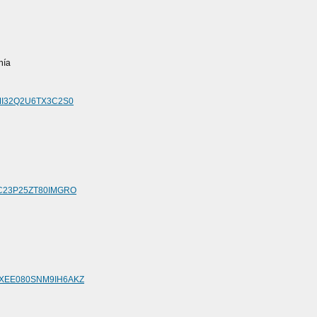
nía
ZLMI32Q2U6TX3C2S0
OMC23P25ZT80IMGRO
GMEXEE080SNM9IH6AKZ