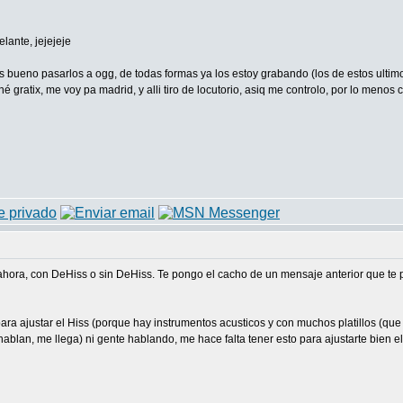
elante, jejejeje
es bueno pasarlos a ogg, de todas formas ya los estoy grabando (los de estos ultimo
é gratix, me voy pa madrid, y alli tiro de locutorio, asiq me controlo, por lo menos c
ora, con DeHiss o sin DeHiss. Te pongo el cacho de un mensaje anterior que te pu
para ajustar el Hiss (porque hay instrumentos acusticos y con muchos platillos (qu
hablan, me llega) ni gente hablando, me hace falta tener esto para ajustarte bien 