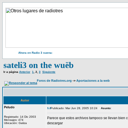
Ahora en Radio 3 suena:
sateli3 on the wuëb
Ir a página
Anterior
1
,
2
,
3
Siguiente
Foros de Radiotres.org
->
Aportaciones a la web
Autor
Peludo
Publicado: Mar Jun 28, 2005 10:24
Asunto
:
Registrado: 14 Dic 2003
Parece que estos archivos tampoco se llevan bien co
Mensajes: 474
descargar
Ubicación: Galiza