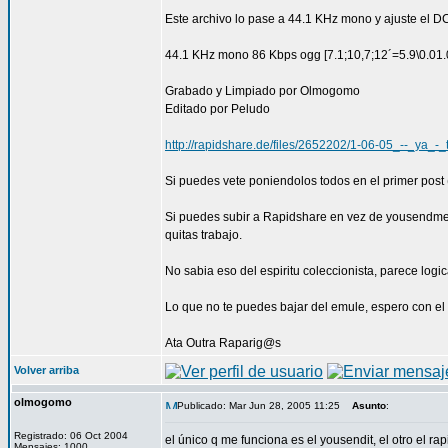
Este archivo lo pase a 44.1 KHz mono y ajuste el D
44.1 KHz mono 86 Kbps ogg [7.1;10,7;12´=5.9\0.01.
Grabado y Limpiado por Olmogomo
Editado por Peludo
http://rapidshare.de/files/2652202/1-06-05_--_ya_-
Si puedes vete poniendolos todos en el primer post (
Si puedes subir a Rapidshare en vez de yousendme,
quitas trabajo.
No sabia eso del espiritu coleccionista, parece logica
Lo que no te puedes bajar del emule, espero con el
Ata Outra Raparig@s
Volver arriba
olmogomo
Publicado: Mar Jun 28, 2005 11:25
Asunto
:
Registrado: 06 Oct 2004
el único q me funciona es el yousendit, el otro el
Mensajes: 1000