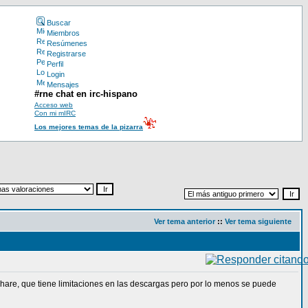
Buscar
Miembros
Resúmenes
Registrarse
Perfil
Login
Mensajes
#rne chat en irc-hispano
Acceso web
Con mi mIRC
Los mejores temas de la pizarra
Ver tema anterior
::
Ver tema siguiente
share, que tiene limitaciones en las descargas pero por lo menos se puede