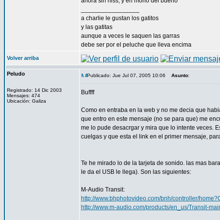
ahora sin hiss, y en mono del bueno
_________________
a charlie le gustan los gatitos
y las gatitas
aunque a veces le saquen las garras
debe ser por el peluche que lleva encima
Volver arriba
Peludo
Publicado: Jue Jul 07, 2005 10:06
Asunto
:
Registrado: 14 Dic 2003
Buffff
Mensajes: 474
Ubicación: Galiza
Como en entraba en la web y no me decia que habi
que entro en este mensaje (no se para que) me encue
me lo pude desacrgar y mira que lo intente veces. 
cuelgas y que esta el link en el primer mensaje, p
Te he mirado lo de la tarjeta de sonido. las mas bar
le da el USB le llega). Son las siguientes:
M-Audio Transit:
http://www.bhphotovideo.com/bnh/controller/hom
http://www.m-audio.com/products/en_us/Transit-mai