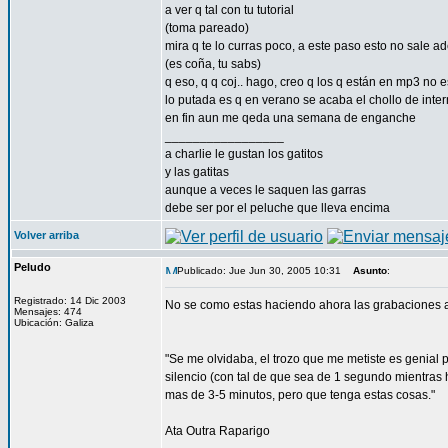
a ver q tal con tu tutorial
(toma pareado)
mira q te lo curras poco, a este paso esto no sale ad
(es coña, tu sabs)
q eso, q q coj.. hago, creo q los q están en mp3 no 
lo putada es q en verano se acaba el chollo de intern
en fin aun me qeda una semana de enganche
_________________
a charlie le gustan los gatitos
y las gatitas
aunque a veces le saquen las garras
debe ser por el peluche que lleva encima
Volver arriba
Peludo
Publicado: Jue Jun 30, 2005 10:31
Asunto
:
Registrado: 14 Dic 2003
No se como estas haciendo ahora las grabaciones ah
Mensajes: 474
Ubicación: Galiza
"Se me olvidaba, el trozo que me metiste es genial 
silencio (con tal de que sea de 1 segundo mientras 
mas de 3-5 minutos, pero que tenga estas cosas."
Ata Outra Raparigo