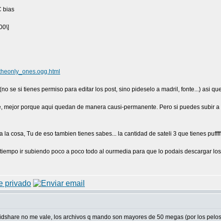
C bias
00\]
_theonly_ones.ogg.html
no se si tienes permiso para editar los post, sino pideselo a madril, fonte...) asi 
 mejor porque aqui quedan de manera causi-permanente. Pero si puedes subir a ou
 la cosa, Tu de eso tambien tienes sabes... la cantidad de sateli 3 que tienes puffffff
 tiempo ir subiendo poco a poco todo al ourmedia para que lo podais descargar los
 rapidshare no me vale, los archivos q mando son mayores de 50 megas (por los pel