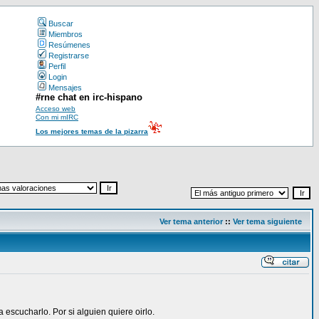
Buscar
Miembros
Resúmenes
Registrarse
Perfil
Login
Mensajes
#rne chat en irc-hispano
Acceso web
Con mi mIRC
Los mejores temas de la pizarra
Ver tema anterior
::
Ver tema siguiente
scucharlo. Por si alguien quiere oirlo.