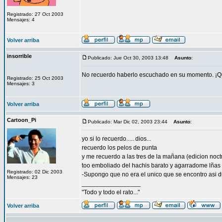
Registrado: 27 Oct 2003
Mensajes: 4
Volver arriba
insorrible
Publicado: Jue Oct 30, 2003 13:48
Asunto
:
No recuerdo haberlo escuchado en su momento. ¡Qué
Registrado: 25 Oct 2003
Mensajes: 3
Volver arriba
Cartoon_Pi
Publicado: Mar Dic 02, 2003 23:44
Asunto
:
yo si lo recuerdo..... dios...
recuerdo los pelos de punta
y me recuerdo a las tres de la mañana (edicion noc
too emboliado del hachis barato y agarradome lñas
Registrado: 02 Dic 2003
-Supongo que no era el unico que se encontro asi d
Mensajes: 23
_________________
"Todo y todo el rato..."
Volver arriba