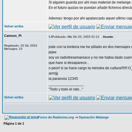
Si alguien guarda por ahi mas material de melange 
En el futuro quizas se puedan añadir ficheros direc
Ademas: tengo por ahi apalancado aquel ultimo cap
Volver arriba
Cartoon_Pi
Publicado: Mie Dic 03, 2003 01:12
Asunto
:
Registrado: 02 Dic 2003
jode con la tonteria me he pillado en dos mensajes del
Mensajes: 23
jejee
soy un radiotresemaniaco y no me habia dado cuent
que hare si desaparece...
o peor! si se hace cargo la ministra de cultura!!!!!!! 
arrrrjjj
la paranoia 12345
_________________
"Todo y todo el rato..."
Volver arriba
Foros de Radiotres.org
->
Operación Melange
Página
1
de
1