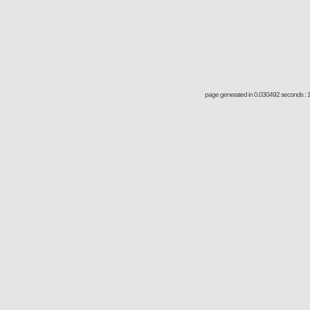
page generated in 0.030492 seconds : 1