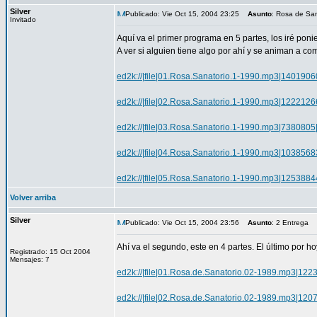
Silver
Publicado: Vie Oct 15, 2004 23:25
Asunto
: Rosa de San
Invitado
Aquí va el primer programa en 5 partes, los iré pon
A ver si alguien tiene algo por ahí y se animan a com
ed2k://|file|01.Rosa.Sanatorio.1-1990.mp3|14
ed2k://|file|02.Rosa.Sanatorio.1-1990.mp3|12
ed2k://|file|03.Rosa.Sanatorio.1-1990.mp3|738
ed2k://|file|04.Rosa.Sanatorio.1-1990.mp3|103
ed2k://|file|05.Rosa.Sanatorio.1-1990.mp3|12
Volver arriba
Silver
Publicado: Vie Oct 15, 2004 23:56
Asunto
: 2 Entrega
Ahí va el segundo, este en 4 partes. El último por ho
Registrado: 15 Oct 2004
Mensajes: 7
ed2k://|file|01.Rosa.de.Sanatorio.02-1989.mp3
ed2k://|file|02.Rosa.de.Sanatorio.02-1989.mp