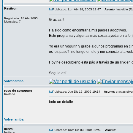
Kesitron
Publicado: Lun Abr 18, 2005 12:47
Asunto
: Increible (
Registrado: 18 Abr 2005
Gracias!!!
Mensajes: 7
Ha sido como encontrar a mis padres adoptivos.
Este programa y algunas más cosas ayudaron a forja
Yo era un yogurin y grabe algunos programas en cin
os los paso?, no tengo emule y me conecto a la web 
Hoy he descubierto esta pág a través de un link en 
Seguid así
Volver arriba
roso de sonotone
Publicado: Jue Dic 15, 2005 19:14
Asunto
: gracias silve
Invitado
todo un detalle
Volver arriba
kerval
Publicado: Dom Dic 03, 2006 22:59
Asunto
:
Invitado