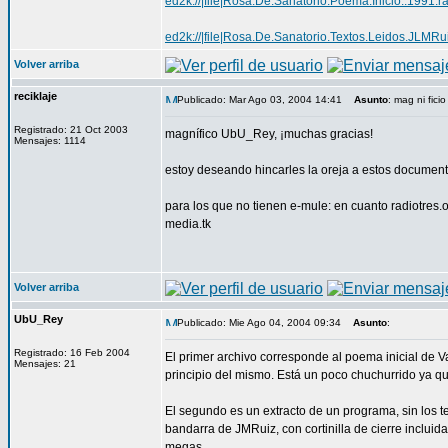
ed2k://|file|Rosa.De.Sanatorio.Poema.Inicio..1
ed2k://|file|Rosa.De.Sanatorio.Textos.Leidos.J
Volver arriba
reciklaje
Publicado: Mar Ago 03, 2004 14:41
Asunto
: mag ni ficio
Registrado: 21 Oct 2003
magnífico UbU_Rey, ¡muchas gracias!
Mensajes: 1114
estoy deseando hincarles la oreja a estos documen
para los que no tienen e-mule: en cuanto radiotres.o
media.tk
Volver arriba
UbU_Rey
Publicado: Mie Ago 04, 2004 09:34
Asunto
:
Registrado: 16 Feb 2004
El primer archivo corresponde al poema inicial de V
Mensajes: 21
principio del mismo. Está un poco chuchurrido ya q
El segundo es un extracto de un programa, sin los t
bandarra de JMRuiz, con cortinilla de cierre inclui
megas.