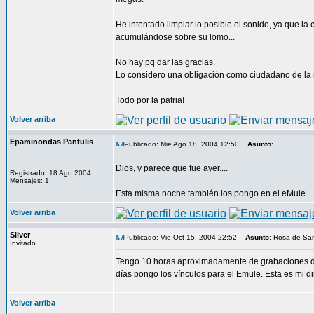
He intentado limpiar lo posible el sonido, ya que l
acumulándose sobre su lomo...
No hay pq dar las gracias.
Lo considero una obligación como ciudadano de la n
Todo por la patria!
Volver arriba
Epaminondas Pantulis
Publicado: Mie Ago 18, 2004 12:50
Asunto
:
Dios, y parece que fue ayer....
Registrado: 18 Ago 2004
Mensajes: 1
Esta misma noche también los pongo en el eMule.
Volver arriba
Silver
Publicado: Vie Oct 15, 2004 22:52
Asunto
: Rosa de San
Invitado
Tengo 10 horas aproximadamente de grabaciones del
días pongo los vínculos para el Emule. Esta es mi di
Volver arriba