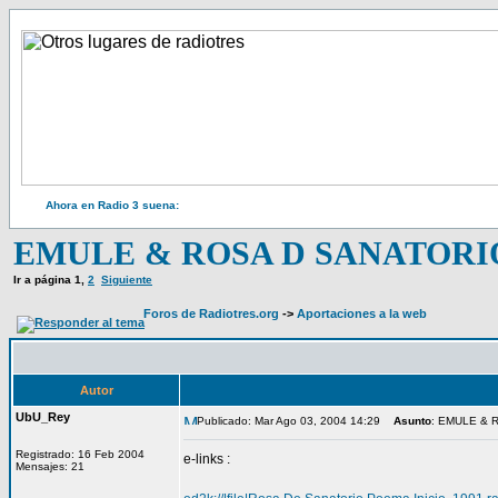
Ahora en Radio 3 suena:
EMULE & ROSA D SANATORI
Ir a página
1
,
2
Siguiente
Foros de Radiotres.org
->
Aportaciones a la web
Autor
UbU_Rey
Publicado: Mar Ago 03, 2004 14:29
Asunto
: EMULE & 
Registrado: 16 Feb 2004
e-links :
Mensajes: 21