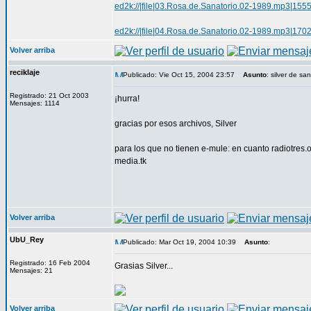
ed2k://|file|03.Rosa.de.Sanatorio.02-1989.mp
ed2k://|file|04.Rosa.de.Sanatorio.02-1989.mp
Volver arriba
reciklaje
Publicado: Vie Oct 15, 2004 23:57
Asunto
: silver de sa
Registrado: 21 Oct 2003
¡hurra!
Mensajes: 1114
gracias por esos archivos, Silver
para los que no tienen e-mule: en cuanto radiotres.o
media.tk
Volver arriba
UbU_Rey
Publicado: Mar Oct 19, 2004 10:39
Asunto
:
Registrado: 16 Feb 2004
Grasias Silver...
Mensajes: 21
Volver arriba