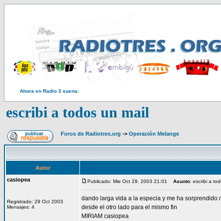
Ahora en Radio 3 suena:
escribi a todos un mail
Foros de Radiotres.org
->
Operación Melange
Autor
casiopea
Publicado: Mie Oct 29, 2003 21:01
Asunto
: escribi a to
dando larga vida a la especia y me ha sorprendido m
Registrado: 29 Oct 2003
desde el otro lado para el mismo fin
Mensajes: 4
MIRIAM casiopea