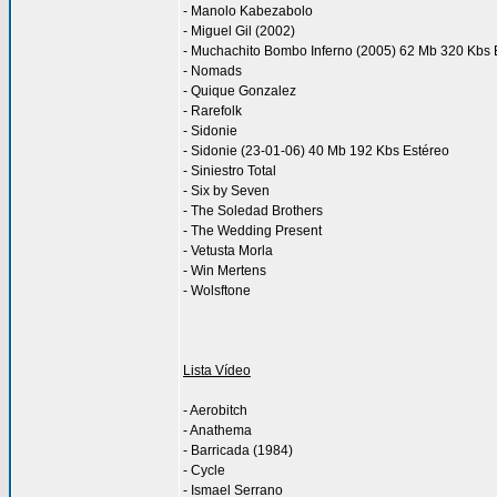
- Manolo Kabezabolo
- Miguel Gil (2002)
- Muchachito Bombo Inferno (2005) 62 Mb 320 Kbs 
- Nomads
- Quique Gonzalez
- Rarefolk
- Sidonie
- Sidonie (23-01-06) 40 Mb 192 Kbs Estéreo
- Siniestro Total
- Six by Seven
- The Soledad Brothers
- The Wedding Present
- Vetusta Morla
- Win Mertens
- Wolsftone
Lista Vídeo
- Aerobitch
- Anathema
- Barricada (1984)
- Cycle
- Ismael Serrano