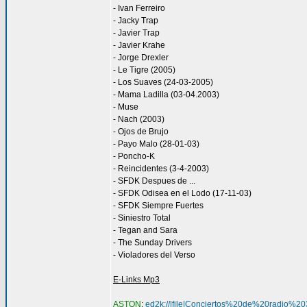
- Ivan Ferreiro
- Jacky Trap
- Javier Trap
- Javier Krahe
- Jorge Drexler
- Le Tigre (2005)
- Los Suaves (24-03-2005)
- Mama Ladilla (03-04.2003)
- Muse
- Nach (2003)
- Ojos de Brujo
- Payo Malo (28-01-03)
- Poncho-K
- Reincidentes (3-4-2003)
- SFDK Despues de ...
- SFDK Odisea en el Lodo (17-11-03)
- SFDK Siempre Fuertes
- Siniestro Total
- Tegan and Sara
- The Sunday Drivers
- Violadores del Verso
E-Links Mp3
ASTON
:
ed2k://|file|Conciertos%20de%20rad