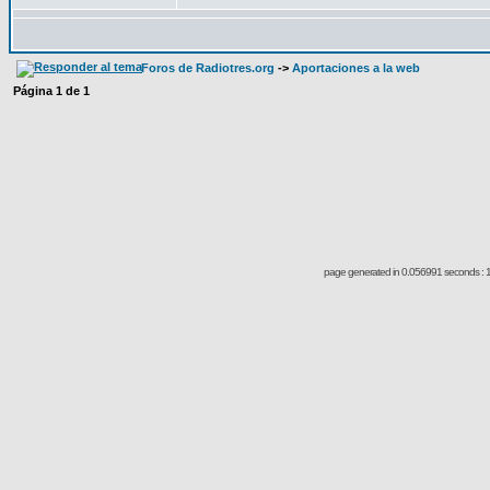
Foros de Radiotres.org
->
Aportaciones a la web
Página
1
de
1
page generated in 0.056991 seconds : 1