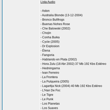
Lista Audio
- Aston
- Australia Blonde (13-12-2004)
- Bronco Bullfrogs
- Buenas Nohes Rose
- Che Balowski (2002)
- Chojin
- Conha Buika
- Cycle (2005)
- Dr Explosion
- Élena
- Fangoria
- Hablando en Plata (2002)
- Hora Zulu (18 Abr 2002) 37 Mb 192 Kbs Estéreo
- Hedningarna
- Ivan Ferreiro
- La Frontera
- La Pulqueira (2005)
- Lagartija Nick (2004) 40 Mb 192 Kbs Estéreo
- L'Han De Foc
- Le Tigre
- Le Punk
- Los Planetas
- Los Suaves