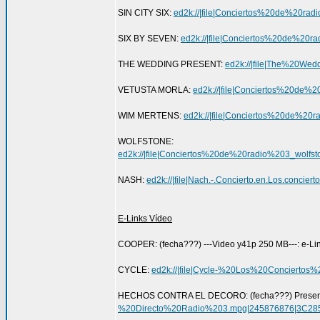
SIN CITY SIX:
ed2k://|file|Conciertos%20de%2
SIX BY SEVEN:
ed2k://|file|Conciertos%20de
THE WEDDING PRESENT:
ed2k://|file|The%20W
VETUSTA MORLA:
ed2k://|file|Conciertos%20
WIM MERTENS:
ed2k://|file|Conciertos%20d
WOLFSTONE:
ed2k://|file|Conciertos%20de%20radio%203_
NASH:
ed2k://|file|Nach.-.Concierto.en.Los.
E-Links Vídeo
COOPER: (fecha???) ---Video y41p 250 MB---: e-Li
CYCLE:
ed2k://|file|Cycle-%20Los%20Conciert
HECHOS CONTRA EL DECORO: (fecha???) Presentacion
%20Directo%20Radio%203.mpg|245876876|3C28