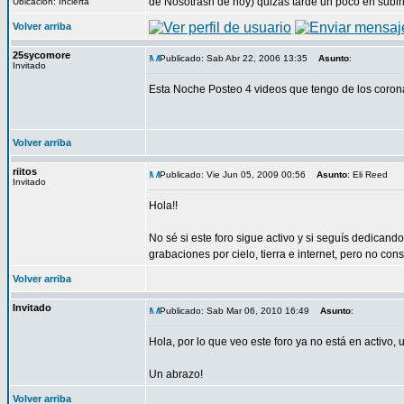
de Nosoträsh de hoy) quizás tarde un poco en subirlo
Ubicación: Incierta
Volver arriba
25sycomore
Publicado: Sab Abr 22, 2006 13:35
Asunto
:
Invitado
Esta Noche Posteo 4 videos que tengo de los corona
Volver arriba
riitos
Publicado: Vie Jun 05, 2009 00:56
Asunto
: Eli Reed
Invitado
Hola!!
No sé si este foro sigue activo y si seguís dedicando
grabaciones por cielo, tierra e internet, pero no co
Volver arriba
Invitado
Publicado: Sab Mar 06, 2010 16:49
Asunto
:
Hola, por lo que veo este foro ya no está en activo,
Un abrazo!
Volver arriba