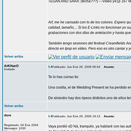
TEGAN AND SARA: (fecha???) ---Video y41p 167 MB
Arf, me he cansado con lo de los colores. Espero qu
calidad, tamaño,... Si los E-Links no funcionan yo 
grabaciones con dos días de antelación y hasta que 
También tengo sesiones del festival Creamfields An
directo en Ipop en vídeo. Pero eso es otro cantar y y
Volver arriba
ArKHanO
Publicado: Jue Ene 26, 2006 06:04
Asunto
:
Invitado
Te lo has currao tio
Una cosilla, el de Wedding Present se ha perdido e
De siniestro hay dos ripeos distintos uno de ellos te
Volver arriba
dore
Publicado: Jue Ene 26, 2006 19:13
Asunto
:
Registrado: 04 Ene 2004
Vaya pordió xD Ná, tranquilo, ya hablaré con las au
Mensajes: 1030