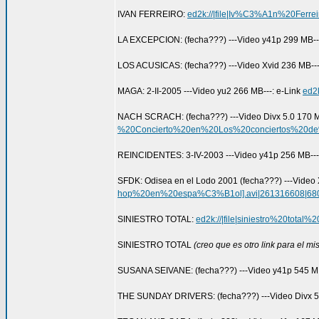
IVAN FERREIRO:
ed2k://|file|Iv%C3%A1n%20Fer
LA EXCEPCION: (fecha???) ---Video y41p 299 MB---
LOS ACUSICAS: (fecha???) ---Video Xvid 236 MB---
MAGA: 2-II-2005 ---Video yu2 266 MB---: e-Link
ed2
NACH SCRACH: (fecha???) ---Video Divx 5.0 170 M
%20Concierto%20en%20Los%20conciertos%20de
REINCIDENTES: 3-IV-2003 ---Video y41p 256 MB---
SFDK: Odisea en el Lodo 2001 (fecha???) ---Video 
hop%20en%20espa%C3%B1ol].avi|261316608|6
SINIESTRO TOTAL:
ed2k://|file|siniestro%20t
SINIESTRO TOTAL
(creo que es otro link para el m
SUSANA SEIVANE: (fecha???) ---Video y41p 545 MB
THE SUNDAY DRIVERS: (fecha???) ---Video Divx 5.