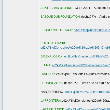
AUSTRALIAN BLONDE
: 13-12-2004 ---Audio mp3 
BASQUE DUB FOUNDATION
: (fecha???) ---Audio
BRONCO BULLFROGS
:
ed2k://|file|Concierto
CHEB BALOWSKI
:
ed2k://|file|Conciertos%20de%20radio%203_
DR.EXPLOSION
:
ed2k://|file|Conciertos%20d
ELENA
:
ed2k://|file|Conciertos%20de%20radi
FANGORIA
:ed2k://|file|Conciertos%20de%20
HEDNINGARNA
: (fecha???) ---creo que es audio 5
IVAN FERREIRO :
ed2k://|file|Ivan%20Ferreiro
LA FRONTERA
:ed2k://|file|Conciertos%20de
LAGARTIJA NICK
:
ed2k://|file|Conciertos%20