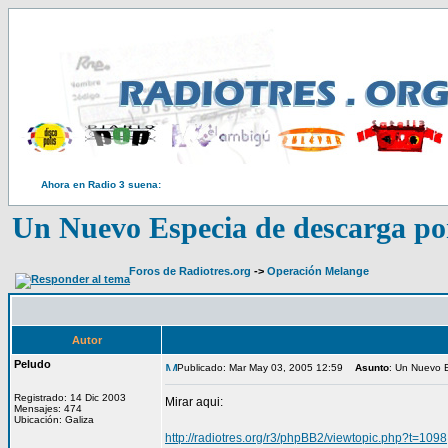
Ahora en Radio 3 suena:
Un Nuevo Especia de descarga po
Foros de Radiotres.org
->
Operación Melange
Autor
Peludo
Publicado: Mar May 03, 2005 12:59
Asunto
: Un Nuevo 
Registrado: 14 Dic 2003
Mirar aqui:
Mensajes: 474
Ubicación: Galiza
http://radiotres.org/r3/phpBB2/viewtopic.php?t=1098