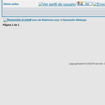
Volver arriba
Foros de Radiotres.org
->
Operación Melange
Página
1
de
1
page generated in 0.041079 seconds : 1