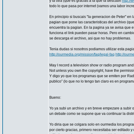
y la otra (que es gracias a la que la descubri
http://
todo lo que pasa por internet (vamos una labor increi
En principio si buscais "la generacion de Peter" en
pagian que pone las caracteristicas del archivo (que 
encuentra la pagian. En la pagina ya se avisa que 
funciona el link pueden pasar horas. Pero en cambio
se descarga el archivo, asi que no hay problemas.
Tenia dudas si nosotros podiamos utilizar esta pag
http://ourmedia.org/mission/faq/legal-faq
http://ourm
May I record a television show or radio program and u
Not unless you own the copyright, have the permission
Y digo yo que los programas que se emiten por Radi
publico” (lo que no lo tengo tan claro es en program
Bueno:
Yo ya subi un archivo y en breve empezare a subir o
un debate como se supone que va continuar la distri
Yo diria que se colgara solo en ourmedia los progr
por cierto gracias, primero necesitaba ser editado 