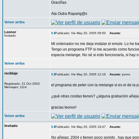
Graciñas
Ata Outra Raparig@s
Volver arriba
Leonor
Publicado: Vie May 20, 2005 09:50
Asunto
:
Invitado
Mi ordenador no me deja instalar el emule. Lo he ba
Tengo un programa FTP si me acuerdo como funciona
especia melange. No sé si esto funcionaría, si hay 
Volver arriba
reciklaje
Publicado: Vie May 20, 2005 12:16
Asunto
: porno
Registrado: 21 Oct 2003
el programa de peter con la melange si es el de la 
Mensajes: 1114
¿qué otras cositas tienes? ¿alguna grabación añej
gracias leonor!
Volver arriba
Invitado
Publicado: Vie May 20, 2005 19:47
Asunto
:
No añejas: 2004 y tienen poco sonido , hay que pone