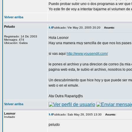
Puedo probar subir uno o dos programas a ver que t
Yo este fin de voy a intentar bajarme el volumen de
Volver arriba
Peludo
Publicado: Vie May 20, 2005 20:20
Asunto
:
Registrado: 14 Dic 2003
Hola Leonor
Mensajes: 474
Hay una manera muy sencilla de que nos los pases
Ubicación: Galiza
si vas aqui
http://www.yousendit.com/
le pones el archivo y una direcion de correo (la mi
pagina web esta, te subio el archivo, nosotros lo 
Un descubrimiento que hice hoy y que puede ser mu
web o en el emule.
Ata Outra Raparig@s
Volver arriba
Leonor
Publicado: Sab May 28, 2005 13:30
Asunto
:
Invitado
peludo