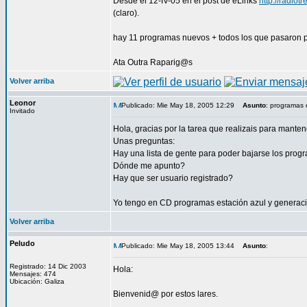
Desde el 12-IV-05 en el post de eLinks
http://radio
(claro).
hay 11 programas nuevos + todos los que pasaron po
Ata Outra Raparig@s
Volver arriba
Leonor
Publicado: Mie May 18, 2005 12:29
Asunto
: programas
Invitado
Hola, gracias por la tarea que realizais para manten
Unas preguntas:
Hay una lista de gente para poder bajarse los pro
Dónde me apunto?
Hay que ser usuario registrado?
Yo tengo en CD programas estación azul y generaci
Volver arriba
Peludo
Publicado: Mie May 18, 2005 13:44
Asunto
:
Registrado: 14 Dic 2003
Hola:
Mensajes: 474
Ubicación: Galiza
Bienvenid@ por estos lares.