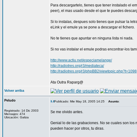
Para descargartelo, tienes que tener instalado el e
peer), el mas usado desde el que te puedes descar
Si lo instalas, despues solo tienes que pulsar la le
eLink y el emule ya se pone a descargar el fichero.
No te tienes que apuntar en ninguna lista ni nada.
Si no vas instalar el emule podras encontrar-los tam
http://www.actiu.net/especiamelange/
http://radiotres.org/r3/mediateca/
http://radiotres.org/r3/phpBB2/viewtopic.php?t=1098
Ata Outra Raparg@
Volver arriba
Peludo
Publicado: Mie May 18, 2005 14:25
Asunto
:
Registrado: 14 Dic 2003
Se me olvido antes.
Mensajes: 474
Ubicación: Galiza
Genial lo de las grabaciones. No se cuales son los 
pueden hacer por otros, tu diras.