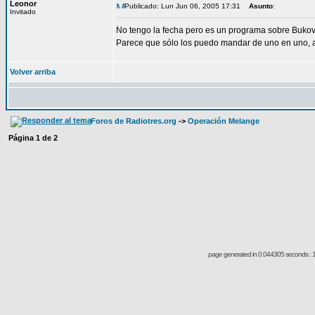
Leonor
Publicado: Lun Jun 06, 2005 17:31
Asunto
:
Invitado
No tengo la fecha pero es un programa sobre Bukovs
Parece que sólo los puedo mandar de uno en uno, a
Volver arriba
Foros de Radiotres.org
->
Operación Melange
Página
1
de
2
page generated in 0.044305 seconds : 1