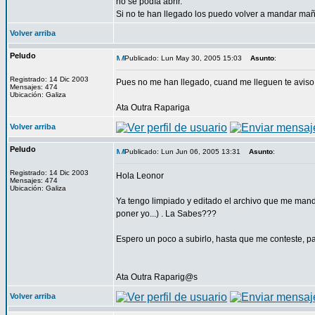
no se podía abrir.
Si no te han llegado los puedo volver a mandar ma
Volver arriba
Peludo
Publicado: Lun May 30, 2005 15:03
Asunto
:
Registrado: 14 Dic 2003
Pues no me han llegado, cuand me lleguen te aviso
Mensajes: 474
Ubicación: Galiza
Ata Outra Rapariga
Volver arriba
Peludo
Publicado: Lun Jun 06, 2005 13:31
Asunto
:
Registrado: 14 Dic 2003
Hola Leonor
Mensajes: 474
Ubicación: Galiza
Ya tengo limpiado y editado el archivo que me mandas
poner yo...) . La Sabes???
Espero un poco a subirlo, hasta que me conteste, p
Ata Outra Raparig@s
Volver arriba