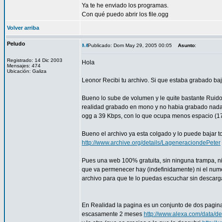
Ya te he enviado los programas.
Con qué puedo abrir los file.ogg
Volver arriba
Peludo
Publicado: Dom May 29, 2005 00:05
Asunto
:
Registrado: 14 Dic 2003
Hola
Mensajes: 474
Ubicación: Galiza
Leonor Recibi tu archivo. Si que estaba grabado baj
Bueno lo sube de volumen y le quite bastante Ruido,
realidad grabado en mono y no habia grabado nada 
ogg a 39 Kbps, con lo que ocupa menos espacio (17
Bueno el archivo ya esta colgado y lo puede bajar t
http://www.archive.org/details/LageneraciondePeter
Pues una web 100% gratuita, sin ninguna trampa, ni 
que va permenecer hay (indefinidamente) ni el nume
archivo para que te lo puedas escuchar sin descargar. 
En Realidad la pagina es un conjunto de dos pagin
escasamente 2 meses
http://www.alexa.com/data/d