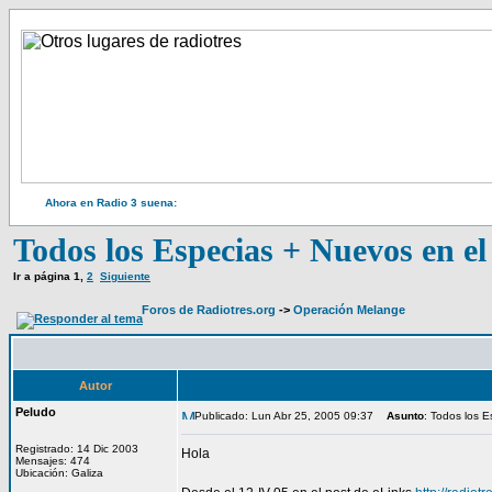
Ahora en Radio 3 suena:
Todos los Especias + Nuevos en e
Ir a página
1
,
2
Siguiente
Foros de Radiotres.org
->
Operación Melange
Autor
Peludo
Publicado: Lun Abr 25, 2005 09:37
Asunto
: Todos los 
Registrado: 14 Dic 2003
Hola
Mensajes: 474
Ubicación: Galiza