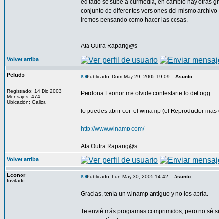
editado se sube a ourmedia, en cambio hay otras grb
conjunto de diferentes versiones del mismo archivo
iremos pensando como hacer las cosas.
Ata Outra Raparig@s
Volver arriba
Peludo
Publicado: Dom May 29, 2005 19:09
Asunto
:
Registrado: 14 Dic 2003
Perdona Leonor me olvide contestarte lo del ogg
Mensajes: 474
Ubicación: Galiza
lo puedes abrir con el winamp (el Reproductor mas ex
http://www.winamp.com/
Ata Outra Raparig@s
Volver arriba
Leonor
Publicado: Lun May 30, 2005 14:42
Asunto
:
Invitado
Gracias, tenía un winamp antiguo y no los abría.
Te envié más programas comprimidos, pero no sé si