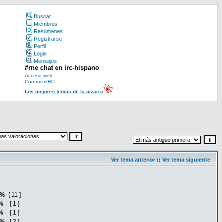
Buscar
Miembros
Resúmenes
Registrarse
Perfil
Login
Mensajes
#rne chat en irc-hispano
Acceso web
Con mi mIRC
Los mejores temas de la pizarra
Ver tema anterior
::
Ver tema siguiente
3%
[ 11 ]
%
[ 1 ]
%
[ 1 ]
3%
[ 2 ]