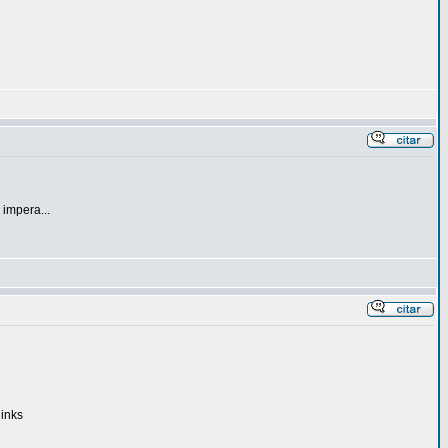
 impera...
links