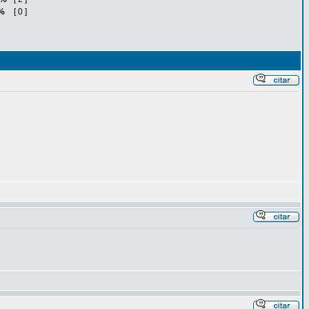
%
[ 0 ]