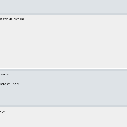
a cola de este link
n quero
iero chupar!
arga