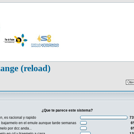
ange (reload)
¿Que te parece este sistema?
n, es racional y rapido
7
o bajarmelo en el emule aunque tarde semanas
6
lo por dcc anda...
6
lo en cd y traemelo a casa
1