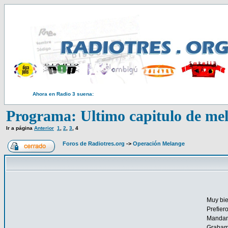
Ahora en Radio 3 suena:
Programa: Ultimo capitulo de mel
Ir a página
Anterior
1
,
2
,
3
,
4
Foros de Radiotres.org
->
Operación Melange
Muy bie
Prefier
Mandame
Grabame