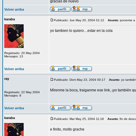
gracias de nuevo
Volver arriba
karaba
Publicado: Jue May 20, 2004 01:12
Asunto
: ponerme a l
yo tambien lo quiero....estar en la cola
Registrado: 20 May 2004
Mensajes: 13
Volver arriba
ray
Publicado: Dom May 23, 2004 00:17
Asunto
: yo tambié
Mírenme la boca, traiganme ese link, ¡yo también qu
Registrado: 22 May 2004
Mensajes: 8
Volver arriba
karaba
Publicado: Mar May 25, 2004 11:18
Asunto
: fin de desc
e finito, molto grache