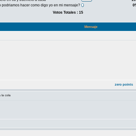
o podriamos hacer como digo yo en mi mensaje?
0
Votos Totales : 15
Mensaje
zero points
 la cola