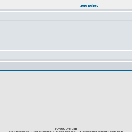
zero points
Powered by
phpBB
page generated in 0.046096 seconds : 17 queries executed : GZIP compression disabled : Debug Mode