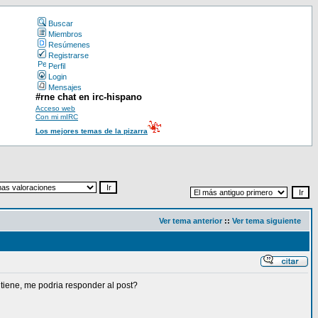
Buscar
Miembros
Resúmenes
Registrarse
Perfil
Login
Mensajes
#rne chat en irc-hispano
Acceso web
Con mi mIRC
Los mejores temas de la pizarra
Ver tema anterior
::
Ver tema siguiente
 tiene, me podria responder al post?