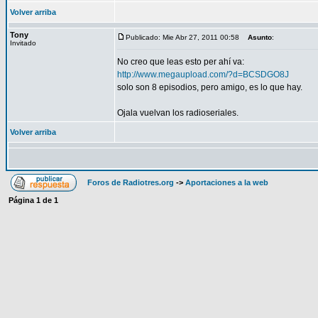
Volver arriba
Tony
Publicado: Mie Abr 27, 2011 00:58
Asunto
:
Invitado
No creo que leas esto per ahí va:
http://www.megaupload.com/?d=BCSDGO8J
solo son 8 episodios, pero amigo, es lo que hay.
Ojala vuelvan los radioseriales.
Volver arriba
Foros de Radiotres.org
->
Aportaciones a la web
Página
1
de
1